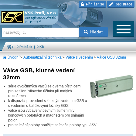
Přihlásit se
Registrace
Hledat
0 Položek | 0 Kč
Úvodní
>
Automatizační technika
>
Válce s vedením
>
Válce GSB 32mm
Válce GSB, kluzné vedení
32mm
série dvojčinných válců se dvěma pístnicemi
pro zesílení silového účinku při malých
rozměrech
k dispozici provedení s kluzným vedením GSB a
s vedením s kuličkovými ložisky GSS
válce jsou vybaveny pevným tlumením v
koncových polohách a magnetem pro snímání
poloh
pro snímání polohy použijte snímače polohy typu ASV