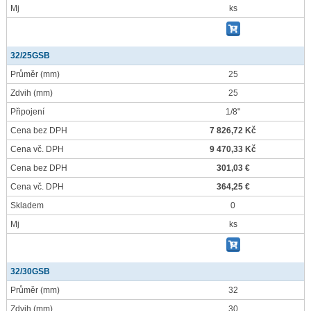
Mj
ks
32/25GSB
Průměr
(mm)
25
Zdvih
(mm)
25
Připojení
1/8"
Cena bez DPH
7 826,72 Kč
Cena vč. DPH
9 470,33 Kč
Cena bez DPH
301,03 €
Cena vč. DPH
364,25 €
Skladem
0
Mj
ks
32/30GSB
Průměr
(mm)
32
Zdvih
(mm)
30