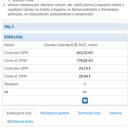
těsnění: FKM
určeno zejména pro stlačený vzduch, ale i další plynná a kapalná média s
vysokými nároky na čistotu a hygienu ve farmaceutickém a chemickém
průmyslu, ve zdravotnictví, potravinářství a strojírenství
Obj. č.
ESE812SQ
Název
Vsuvka Lüdecke ESE 8x12, nerez
Cena bez DPH
643,32 Kč
Cena vč. DPH
778,42 Kč
Cena bez DPH
24,74 €
Cena vč. DPH
29,94 €
Skladem
0
Mj
ks
Katalogové listy
Obrázková galerie
Technické listy
Výkresy
Odeslat dotaz