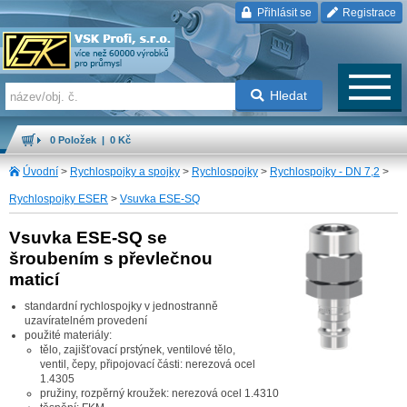
Přihlásit se
Registrace
Hledat
0 Položek | 0 Kč
Úvodní
>
Rychlospojky a spojky
>
Rychlospojky
>
Rychlospojky - DN 7,2
>
Rychlospojky ESER
>
Vsuvka ESE-SQ
Vsuvka ESE-SQ se
šroubením s převlečnou
maticí
standardní rychlospojky v jednostranně
uzavíratelném provedení
použité materiály:
tělo, zajišťovací prstýnek, ventilové tělo,
ventil, čepy, připojovací části: nerezová ocel
1.4305
pružiny, rozpěrný kroužek: nerezová ocel 1.4310