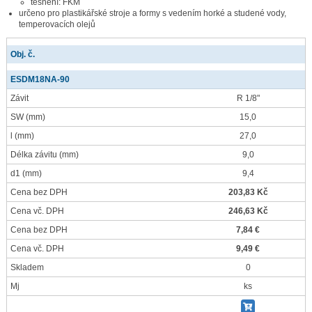
těsnění: FKM
určeno pro plastikářské stroje a formy s vedením horké a studené vody,
temperovacích olejů
Obj. č.
ESDM18NA-90
Závit
R 1/8"
SW
(mm)
15,0
l
(mm)
27,0
Délka závitu
(mm)
9,0
d1
(mm)
9,4
Cena bez DPH
203,83 Kč
Cena vč. DPH
246,63 Kč
Cena bez DPH
7,84 €
Cena vč. DPH
9,49 €
Skladem
0
Mj
ks