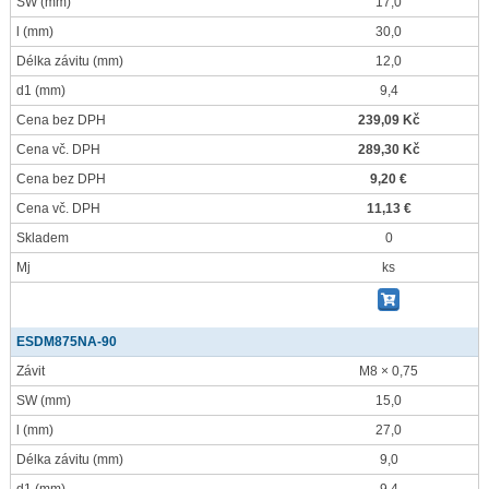
SW
(mm)
17,0
l
(mm)
30,0
Délka závitu
(mm)
12,0
d1
(mm)
9,4
Cena bez DPH
239,09 Kč
Cena vč. DPH
289,30 Kč
Cena bez DPH
9,20 €
Cena vč. DPH
11,13 €
Skladem
0
Mj
ks
ESDM875NA-90
Závit
M8 × 0,75
SW
(mm)
15,0
l
(mm)
27,0
Délka závitu
(mm)
9,0