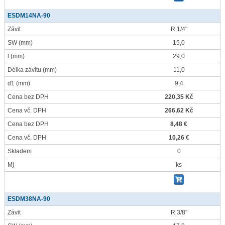
ESDM14NA-90
Závit
R 1/4"
SW
(mm)
15,0
l
(mm)
29,0
Délka závitu
(mm)
11,0
d1
(mm)
9,4
Cena bez DPH
220,35 Kč
Cena vč. DPH
266,62 Kč
Cena bez DPH
8,48 €
Cena vč. DPH
10,26 €
Skladem
0
Mj
ks
ESDM38NA-90
Závit
R 3/8"