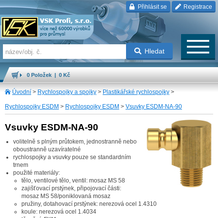
Přihlásit se
Registrace
Hledat
0 Položek | 0 Kč
Úvodní
>
Rychlospojky a spojky
>
Plastikářské rychlospojky
>
Rychlospojky ESDM
>
Rychlospojky ESDM
>
Vsuvky ESDM-NA-90
Vsuvky ESDM-NA-90
volitelně s plným průtokem, jednostranně nebo
oboustranně uzavíratelné
rychlospojky a vsuvky pouze se standardním
trnem
použité materiály:
tělo, ventilové tělo, ventil: mosaz MS 58
zajišťovací prstýnek, připojovací části:
mosaz MS 58/poniklovaná mosaz
pružiny, dotahovací prstýnek: nerezová ocel 1.4310
koule: nerezová ocel 1.4034