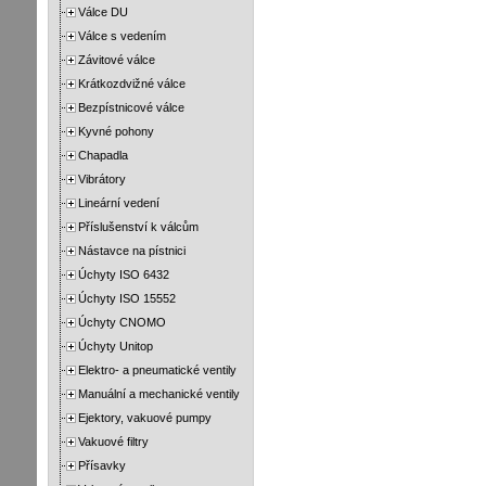
Válce DU
Válce s vedením
Závitové válce
Krátkozdvižné válce
Bezpístnicové válce
Kyvné pohony
Chapadla
Vibrátory
Lineární vedení
Příslušenství k válcům
Nástavce na pístnici
Úchyty ISO 6432
Úchyty ISO 15552
Úchyty CNOMO
Úchyty Unitop
Elektro- a pneumatické ventily
Manuální a mechanické ventily
Ejektory, vakuové pumpy
Vakuové filtry
Přísavky