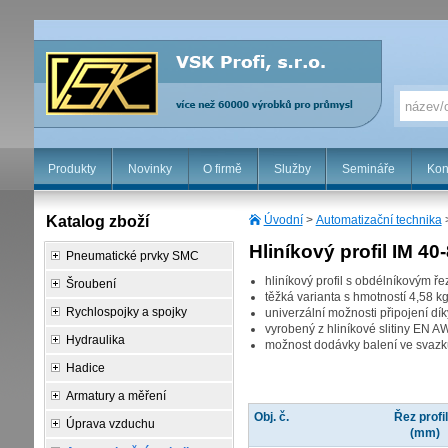
Produkty
Novinky
O firmě
Služby
Semináře
Kon
Katalog zboží
Úvodní
>
Automatizační technika
Hliníkový profil IM 40
Pneumatické prvky SMC
hliníkový profil s obdélníkovým ř
Šroubení
těžká varianta s hmotností 4,58 k
Rychlospojky a spojky
univerzální možnosti připojení dí
vyrobený z hliníkové slitiny EN 
Hydraulika
možnost dodávky balení ve svazku
Hadice
Armatury a měření
Obj. č.
Řez profi
Úprava vzduchu
(mm)