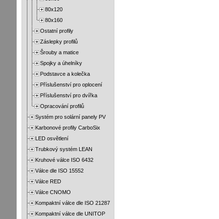
80x120
80x160
Ostatní profily
Záslepky profilů
Šrouby a matice
Spojky a úhelníky
Podstavce a kolečka
Příslušenství pro oplocení
Příslušenství pro dvířka
Opracování profilů
Systém pro solární panely PV
Karbonové profily CarboSix
LED osvětlení
Trubkový systém LEAN
Kruhové válce ISO 6432
Válce dle ISO 15552
Válce RED
Válce CNOMO
Kompaktní válce dle ISO 21287
Kompaktní válce dle UNITOP