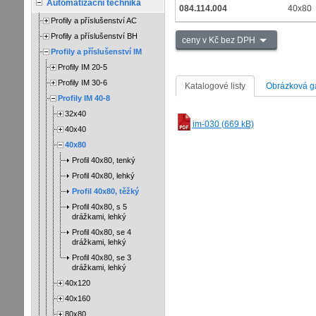
Automatizační technika
084.114.004
40x80
Profily a příslušenství AC
Profily a příslušenství BH
ceny v Kč bez DPH
Profily a příslušenství IM
Profily IM 20-5
Profily IM 30-6
Katalogové listy
Obrázková ga
Profily IM 40-8
32x40
im-030 (669 kB)
40x40
40x80
Profil 40x80, tenký
Profil 40x80, lehký
Profil 40x80, těžký
Profil 40x80, s 5
drážkami, lehký
Profil 40x80, se 4
drážkami, lehký
Profil 40x80, se 3
drážkami, lehký
40x120
40x160
80x80