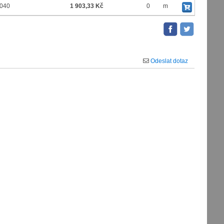
,040
1 903,33 Kč
0
m
Odeslat dotaz