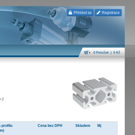
Přihlásit se
Registrace
0 Položek | 0 Kč
0-2
 profilu
Cena bez DPH
Skladem
Mj
(m)