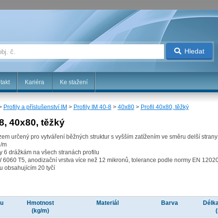
Hledat
takt
Kariéra
Ke stažení
>
Profily a příslušenství IM
>
Profily IM 40-8
>
40x80
>
Profil 40x80, těžký
-8, 40x80, těžký
ezem určený pro vytváření běžných struktur s vyšším zatížením ve směru delší strany
g/m
ky 6 drážkám na všech stranách profilu
AW 6060 T5, anodizační vrstva více než 12 mikronů, tolerance podle normy EN 1202
 obsahujícím 20 tyčí
lu
Hmotnost
Materiál
Barva
Délka
(kg/m)