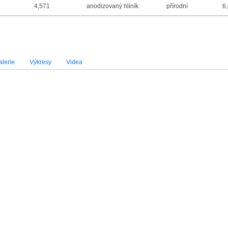
4,571
anodizovaný hliník
přírodní
6
lerie
Výkresy
Videa