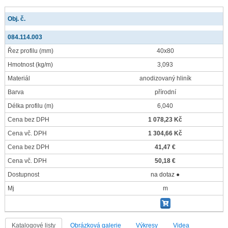
Obj. č.
084.114.003
Řez profilu
(mm)
40x80
Hmotnost
(kg/m)
3,093
Materiál
anodizovaný hliník
Barva
přírodní
Délka profilu
(m)
6,040
Cena bez DPH
1 078,23 Kč
Cena vč. DPH
1 304,66 Kč
Cena bez DPH
41,47 €
Cena vč. DPH
50,18 €
Dostupnost
na dotaz ●
Mj
m
Katalogové listy
Obrázková galerie
Výkresy
Videa