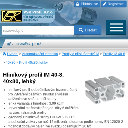
Přihlásit se
Registrace
Hledat
0 Položek | 0 Kč
Úvodní
>
Automatizační technika
>
Profily a příslušenství IM
>
Profily IM 40-8
>
40x80
>
Profil 40x80, lehký
Hliníkový profil IM 40-8,
40x80, lehký
hliníkový profil s obdélníkovým řezem určený
pro vytváření běžných struktur s vyšším
zatížením ve směru delší strany
lehká varianta s hmotností 3,09 kg/m
univerzální možnosti připojení díky 6 drážkám
na všech stranách profilu
vyrobený z hliníkové slitiny EN AW 6060 T5,
anodizační vrstva více než 12 mikronů, tolerance podle normy EN 12020-2
možnost dodávky balení ve svazku obsahujícím 20 tyčí