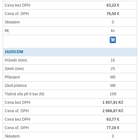
Cena bez DPH
63,22 €
Cena vč. DPH
76,50 €
Skladem
0
Mj
ks
16/25CDM
Průměr
(mm)
16
Zdvih
(mm)
25
Připojení
M5
Závit pístnice
M8
Tlačná síla při 6 bar
(N)
109
Cena bez DPH
1 657,91 Kč
Cena vč. DPH
2 006,07 Kč
Cena bez DPH
63,77 €
Cena vč. DPH
77,16 €
Skladem
0