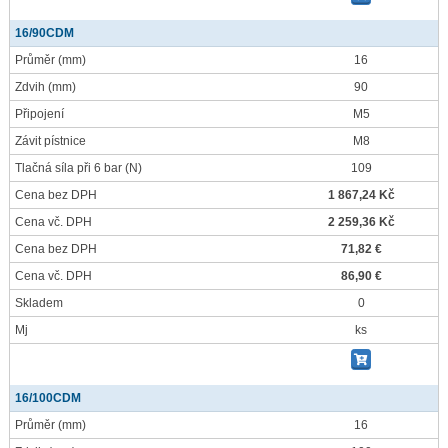
16/90CDM
Průměr
(mm)
16
Zdvih
(mm)
90
Připojení
M5
Závit pístnice
M8
Tlačná síla při 6 bar
(N)
109
Cena bez DPH
1 867,24 Kč
Cena vč. DPH
2 259,36 Kč
Cena bez DPH
71,82 €
Cena vč. DPH
86,90 €
Skladem
0
Mj
ks
16/100CDM
Průměr
(mm)
16