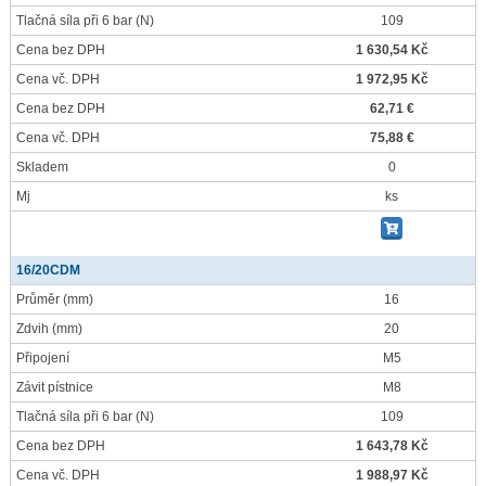
Tlačná síla při 6 bar
(N)
109
Cena bez DPH
1 630,54 Kč
Cena vč. DPH
1 972,95 Kč
Cena bez DPH
62,71 €
Cena vč. DPH
75,88 €
Skladem
0
Mj
ks
16/20CDM
Průměr
(mm)
16
Zdvih
(mm)
20
Připojení
M5
Závit pístnice
M8
Tlačná síla při 6 bar
(N)
109
Cena bez DPH
1 643,78 Kč
Cena vč. DPH
1 988,97 Kč