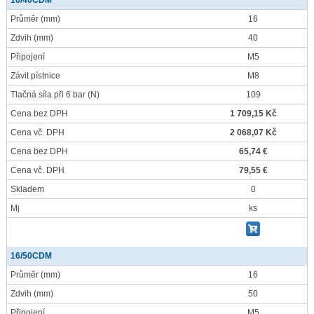
16/40CDM
Průměr
(mm)
16
Zdvih
(mm)
40
Připojení
M5
Závit pístnice
M8
Tlačná síla při 6 bar
(N)
109
Cena bez DPH
1 709,15 Kč
Cena vč. DPH
2 068,07 Kč
Cena bez DPH
65,74 €
Cena vč. DPH
79,55 €
Skladem
0
Mj
ks
16/50CDM
Průměr
(mm)
16
Zdvih
(mm)
50
Připojení
M5