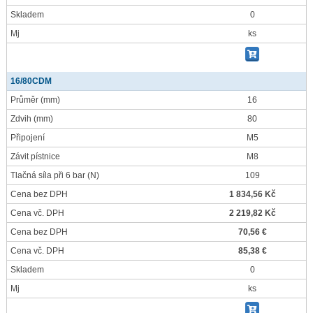
Skladem
0
Mj
ks
16/80CDM
Průměr
(mm)
16
Zdvih
(mm)
80
Připojení
M5
Závit pístnice
M8
Tlačná síla při 6 bar
(N)
109
Cena bez DPH
1 834,56 Kč
Cena vč. DPH
2 219,82 Kč
Cena bez DPH
70,56 €
Cena vč. DPH
85,38 €
Skladem
0
Mj
ks