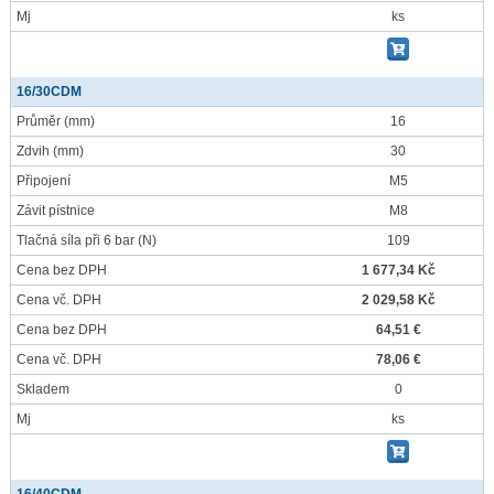
Mj
ks
16/30CDM
Průměr
(mm)
16
Zdvih
(mm)
30
Připojení
M5
Závit pístnice
M8
Tlačná síla při 6 bar
(N)
109
Cena bez DPH
1 677,34 Kč
Cena vč. DPH
2 029,58 Kč
Cena bez DPH
64,51 €
Cena vč. DPH
78,06 €
Skladem
0
Mj
ks