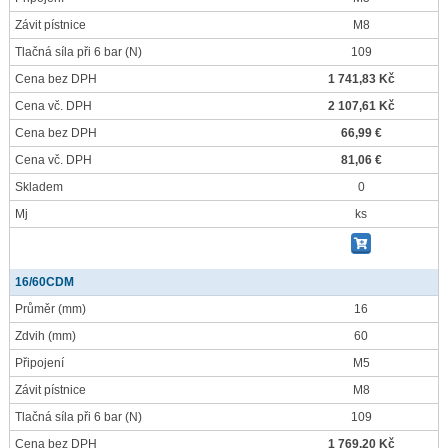
Závit pístnice
M8
Tlačná síla při 6 bar
(N)
109
Cena bez DPH
1 741,83 Kč
Cena vč. DPH
2 107,61 Kč
Cena bez DPH
66,99 €
Cena vč. DPH
81,06 €
Skladem
0
Mj
ks
16/60CDM
Průměr
(mm)
16
Zdvih
(mm)
60
Připojení
M5
Závit pístnice
M8
Tlačná síla při 6 bar
(N)
109
Cena bez DPH
1 769,20 Kč