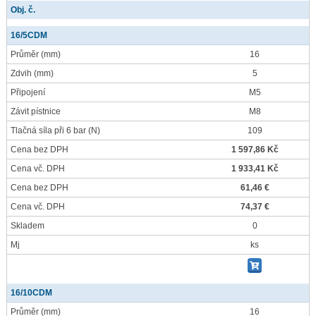
Obj. č.
16/5CDM
Průměr
(mm)
16
Zdvih
(mm)
5
Připojení
M5
Závit pístnice
M8
Tlačná síla při 6 bar
(N)
109
Cena bez DPH
1 597,86 Kč
Cena vč. DPH
1 933,41 Kč
Cena bez DPH
61,46 €
Cena vč. DPH
74,37 €
Skladem
0
Mj
ks
16/10CDM
Průměr
(mm)
16