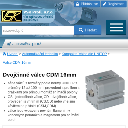
Přihlásit se
Registrace
Hledat
0 Položek | 0 Kč
Úvodní
>
Automatizační technika
>
Kompaktní válce dle UNITOP
>
Válce CDM 16mm
Dvojčinné válce CDM 16mm
série válců s rozměry podle normy UNITOP s
průměry 12 až 100 mm, provedení s profilem s
drážkami pro přímou montáž snímačů polohy
CS - jednočinné válce, CD - dvojčinné válce;
provedení s vnitřním (CS,CD) nebo vnějším
závitem na pístnici (CSM,CDM)
válce jsou vybaveny pevným tlumením v
koncových polohách a magnetem pro snímání
poloh