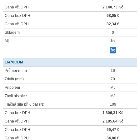
Cena vč. DPH
2 140,73 Kč
Cena bez DPH
68,05 €
Cena vč. DPH
82,34 €
Skladem
0
Mj
ks
16/70CDM
Průměr
(mm)
16
Zdvih
(mm)
70
Připojení
M5
Závit pístnice
M8
Tlačná síla při 6 bar
(N)
109
Cena bez DPH
1 806,31 Kč
Cena vč. DPH
2 185,64 Kč
Cena bez DPH
69,47 €
Cena vč. DPH
84,06 €