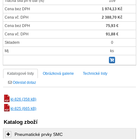
Tlačná síla při 6 bar
(N)
109
Cena bez DPH
1 974,13 Kč
Cena vč. DPH
2 388,70 Kč
Cena bez DPH
75,93 €
Cena vč. DPH
91,88 €
Skladem
0
Mj
ks
Katalogové listy
Obrázková galerie
Technické listy
Odeslat dotaz
kl-826 (358 kB)
kl-825 (665 kB)
Katalog zboží
Pneumatické prvky SMC