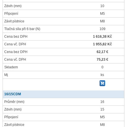
Zdvih
(mm)
10
Připojení
M5
Závit pístnice
M8
Tlačná síla při 6 bar
(N)
109
Cena bez DPH
1 616,38 Kč
Cena vč. DPH
1 955,82 Kč
Cena bez DPH
62,17 €
Cena vč. DPH
75,23 €
Skladem
0
Mj
ks
16/15CDM
Průměr
(mm)
16
Zdvih
(mm)
15
Připojení
M5
Závit pístnice
M8