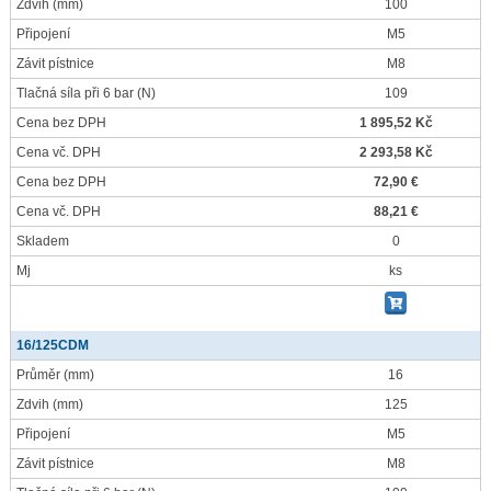
Zdvih
(mm)
100
Připojení
M5
Závit pístnice
M8
Tlačná síla při 6 bar
(N)
109
Cena bez DPH
1 895,52 Kč
Cena vč. DPH
2 293,58 Kč
Cena bez DPH
72,90 €
Cena vč. DPH
88,21 €
Skladem
0
Mj
ks
16/125CDM
Průměr
(mm)
16
Zdvih
(mm)
125
Připojení
M5
Závit pístnice
M8