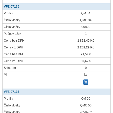
VFE-07135
Pro filtr
QM 34
Číslo vložky
QMC 34
Číslo vložky
9058201
Počet vložek
1
Cena bez DPH
1 861,40 Kč
Cena vč. DPH
2 252,29 Kč
Cena bez DPH
71,59 €
Cena vč. DPH
86,62 €
Skladem
0
Mj
ks
VFE-07137
Pro filtr
QM 50
Číslo vložky
QMC 50
Číslo vložky
9058202