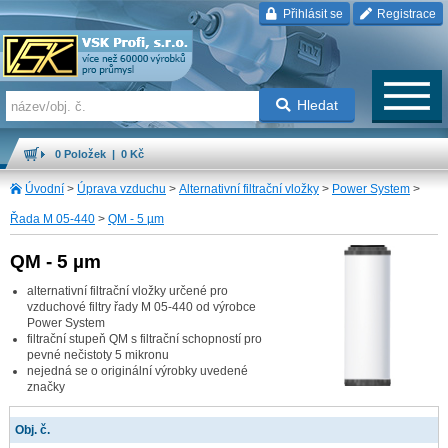
Přihlásit se
Registrace
Hledat
0 Položek | 0 Kč
Úvodní
>
Úprava vzduchu
>
Alternativní filtrační vložky
>
Power System
>
Řada M 05-440
>
QM - 5 µm
QM - 5 µm
alternativní filtrační vložky určené pro
vzduchové filtry řady M 05-440 od výrobce
Power System
filtrační stupeň QM s filtrační schopností pro
pevné nečistoty 5 mikronu
nejedná se o originální výrobky uvedené
značky
Obj. č.