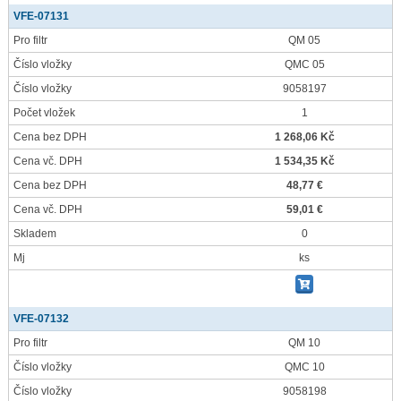
VFE-07131
Pro filtr
QM 05
Číslo vložky
QMC 05
Číslo vložky
9058197
Počet vložek
1
Cena bez DPH
1 268,06 Kč
Cena vč. DPH
1 534,35 Kč
Cena bez DPH
48,77 €
Cena vč. DPH
59,01 €
Skladem
0
Mj
ks
VFE-07132
Pro filtr
QM 10
Číslo vložky
QMC 10
Číslo vložky
9058198