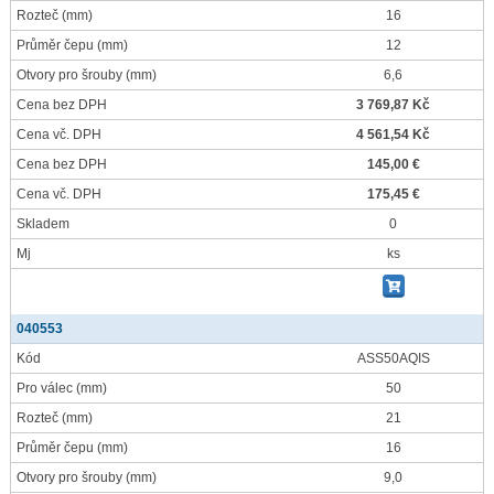
Rozteč
(mm)
16
Průměr čepu
(mm)
12
Otvory pro šrouby
(mm)
6,6
Cena bez DPH
3 769,87 Kč
Cena vč. DPH
4 561,54 Kč
Cena bez DPH
145,00 €
Cena vč. DPH
175,45 €
Skladem
0
Mj
ks
040553
Kód
ASS50AQIS
Pro válec
(mm)
50
Rozteč
(mm)
21
Průměr čepu
(mm)
16
Otvory pro šrouby
(mm)
9,0