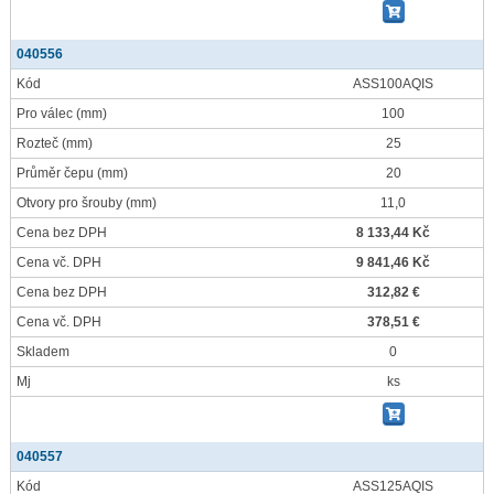
040556
Kód
ASS100AQIS
Pro válec
(mm)
100
Rozteč
(mm)
25
Průměr čepu
(mm)
20
Otvory pro šrouby
(mm)
11,0
Cena bez DPH
8 133,44 Kč
Cena vč. DPH
9 841,46 Kč
Cena bez DPH
312,82 €
Cena vč. DPH
378,51 €
Skladem
0
Mj
ks
040557
Kód
ASS125AQIS