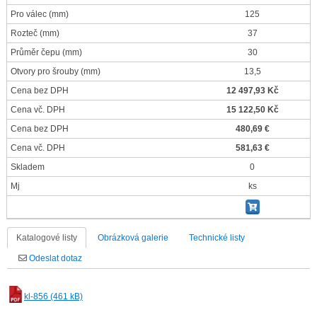
Pro válec
(mm)
125
Rozteč
(mm)
37
Průměr čepu
(mm)
30
Otvory pro šrouby
(mm)
13,5
Cena bez DPH
12 497,93 Kč
Cena vč. DPH
15 122,50 Kč
Cena bez DPH
480,69 €
Cena vč. DPH
581,63 €
Skladem
0
Mj
ks
Katalogové listy
Obrázková galerie
Technické listy
Odeslat dotaz
kl-856 (461 kB)