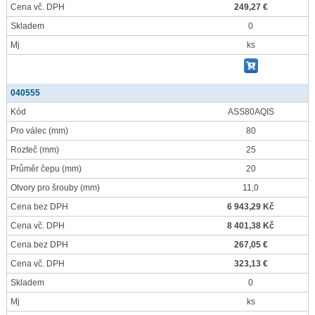
Cena vč. DPH
249,27 €
Skladem
0
Mj
ks
040555
Kód
ASS80AQIS
Pro válec
(mm)
80
Rozteč
(mm)
25
Průměr čepu
(mm)
20
Otvory pro šrouby
(mm)
11,0
Cena bez DPH
6 943,29 Kč
Cena vč. DPH
8 401,38 Kč
Cena bez DPH
267,05 €
Cena vč. DPH
323,13 €
Skladem
0
Mj
ks