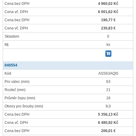
Cena bez DPH
4 960,02 Kč
Cena vč. DPH
6 001,62 Kč
Cena bez DPH
190,77 €
Cena vč. DPH
230,83 €
Skladem
0
Mj
ks
040554
Kód
ASS63AQIS
Pro válec
(mm)
63
Rozteč
(mm)
21
Průměr čepu
(mm)
16
Otvory pro šrouby
(mm)
9,0
Cena bez DPH
5 356,13 Kč
Cena vč. DPH
6 480,92 Kč
Cena bez DPH
206,01 €