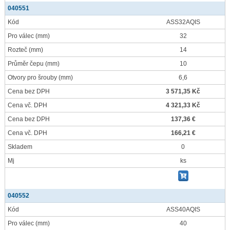
040551
Kód
ASS32AQIS
Pro válec
(mm)
32
Rozteč
(mm)
14
Průměr čepu
(mm)
10
Otvory pro šrouby
(mm)
6,6
Cena bez DPH
3 571,35 Kč
Cena vč. DPH
4 321,33 Kč
Cena bez DPH
137,36 €
Cena vč. DPH
166,21 €
Skladem
0
Mj
ks
040552
Kód
ASS40AQIS
Pro válec
(mm)
40