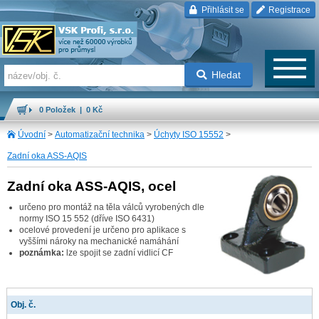
Přihlásit se
Registrace
Hledat
0 Položek | 0 Kč
Úvodní
>
Automatizační technika
>
Úchyty ISO 15552
>
Zadní oka ASS-AQIS
Zadní oka ASS-AQIS, ocel
určeno pro montáž na těla válců vyrobených dle
normy ISO 15 552 (dříve ISO 6431)
ocelové provedení je určeno pro aplikace s
vyššími nároky na mechanické namáhání
poznámka:
lze spojit se zadní vidlicí CF
Obj. č.