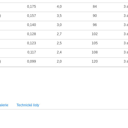
0,175
4,0
84
3 
)
0,157
3,5
90
3 
0,140
3,0
96
3 
0,128
2,7
102
3 
0,123
2,5
105
3 
0,117
2,4
108
3 
)
0,099
2,0
120
3 
lerie
Technické listy