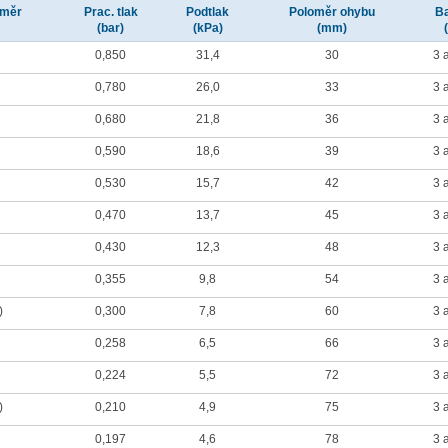
ůměr
Prac. tlak
Podtlak
Poloměr ohybu
Ba
(bar)
(kPa)
(mm)
0,850
31,4
30
3 
0,780
26,0
33
3 
0,680
21,8
36
3 
0,590
18,6
39
3 
0,530
15,7
42
3 
0,470
13,7
45
3 
0,430
12,3
48
3 
0,355
9,8
54
3 
)
0,300
7,8
60
3 
0,258
6,5
66
3 
0,224
5,5
72
3 
)
0,210
4,9
75
3 
0,197
4,6
78
3 