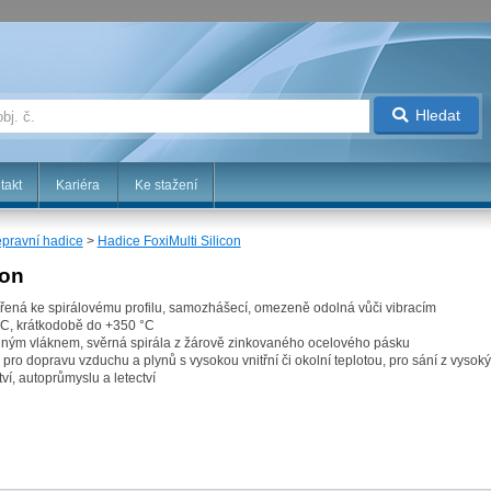
Hledat
takt
Kariéra
Ke stažení
epravní hadice
>
Hadice FoxiMulti Silicon
con
řená ke spirálovému profilu, samozhášecí, omezeně odolná vůči vibracím
 °C, krátkodobě do +350 °C
elným vláknem, svěrná spirála z žárově zinkovaného ocelového pásku
 pro dopravu vzduchu a plynů s vysokou vnitřní či okolní teplotou, pro sání z vysoký
ví, autoprůmyslu a letectví