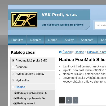
Produkty
Novinky
O firmě
Služby
Semináře
Kon
Katalog zboží
Úvodní
>
Hadice
>
Odsávací a př
Hadice FoxiMulti Sili
Pneumatické prvky SMC
tkaninová hadice mechanicky sev
Šroubení
teplotní odolnost trvale -60/+300
Rychlospojky a spojky
stěna ze silikonu potaženého sk
univerzální sací a výtlačná hadice
Hydraulika
kovovýrobách a dále ve strojírenst
Hadice
Hadičky z polyuretanu PU
Hadičky z polyamidu PA
1
2
Hadičky ostatní