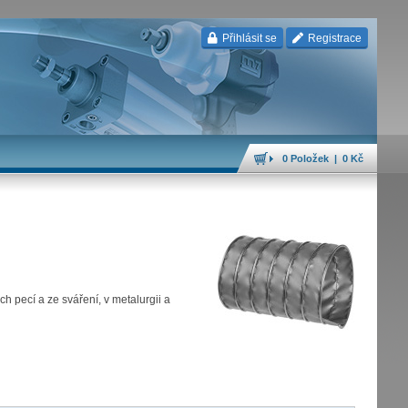
Přihlásit se
Registrace
0 Položek | 0 Kč
ch pecí a ze sváření, v metalurgii a