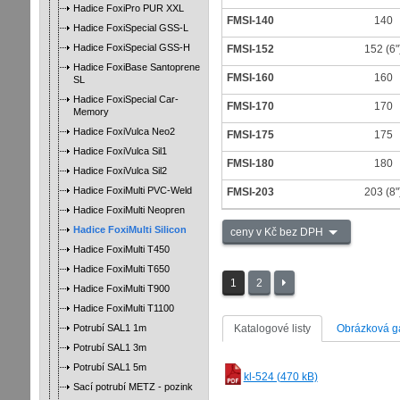
Hadice FoxiPro PUR XXL
FMSI-140
140
Hadice FoxiSpecial GSS-L
Hadice FoxiSpecial GSS-H
FMSI-152
152 (6"
Hadice FoxiBase Santoprene
FMSI-160
160
SL
Hadice FoxiSpecial Car-
FMSI-170
170
Memory
Hadice FoxiVulca Neo2
FMSI-175
175
Hadice FoxiVulca Sil1
FMSI-180
180
Hadice FoxiVulca Sil2
Hadice FoxiMulti PVC-Weld
FMSI-203
203 (8"
Hadice FoxiMulti Neopren
Hadice FoxiMulti Silicon
ceny v Kč bez DPH
Hadice FoxiMulti T450
Hadice FoxiMulti T650
1
2
Hadice FoxiMulti T900
Hadice FoxiMulti T1100
Potrubí SAL1 1m
Katalogové listy
Obrázková ga
Potrubí SAL1 3m
Potrubí SAL1 5m
kl-524 (470 kB)
Sací potrubí METZ - pozink