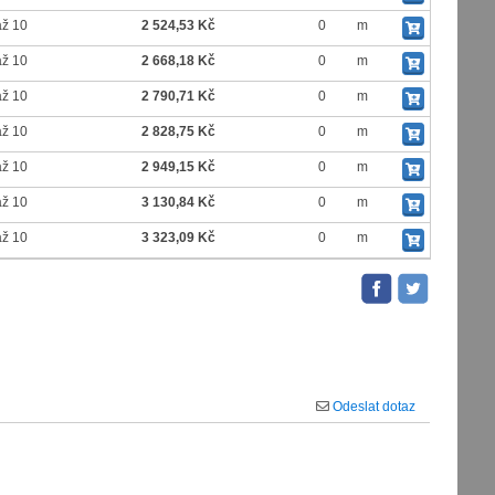
až 10
2 524,53 Kč
0
m
až 10
2 668,18 Kč
0
m
až 10
2 790,71 Kč
0
m
až 10
2 828,75 Kč
0
m
až 10
2 949,15 Kč
0
m
až 10
3 130,84 Kč
0
m
až 10
3 323,09 Kč
0
m
Odeslat dotaz