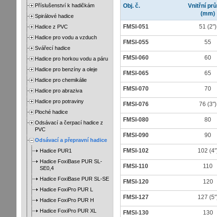
Příslušenství k hadičkám
Obj. č.
Vnitřní pr
(mm)
Spirálové hadice
FMSI-051
51 (2")
Hadice z PVC
Hadice pro vodu a vzduch
FMSI-055
55
Svářecí hadice
FMSI-060
60
Hadice pro horkou vodu a páru
Hadice pro benzíny a oleje
FMSI-065
65
Hadice pro chemikálie
FMSI-070
70
Hadice pro abraziva
Hadice pro potraviny
FMSI-076
76 (3")
Ploché hadice
FMSI-080
80
Odsávací a čerpací hadice z
PVC
FMSI-090
90
Odsávací a přepravní hadice
FMSI-102
102 (4"
Hadice PUR1
Hadice FoxiBase PUR SL-
FMSI-110
110
SE0,4
Hadice FoxiBase PUR SL-SE
FMSI-120
120
Hadice FoxiPro PUR L
FMSI-127
127 (5"
Hadice FoxiPro PUR H
Hadice FoxiPro PUR XL
FMSI-130
130