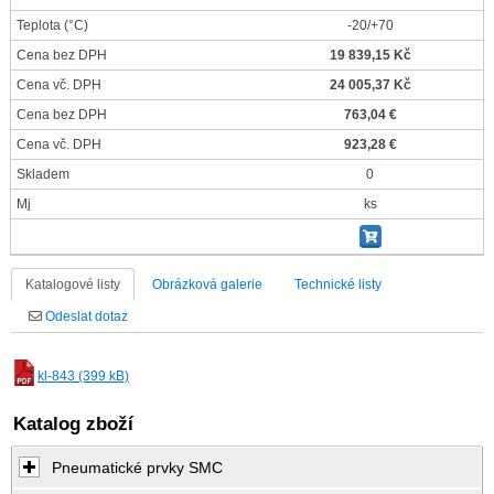
Teplota
(°C)
-20/+70
Cena bez DPH
19 839,15 Kč
Cena vč. DPH
24 005,37 Kč
Cena bez DPH
763,04 €
Cena vč. DPH
923,28 €
Skladem
0
Mj
ks
Katalogové listy
Obrázková galerie
Technické listy
Odeslat dotaz
kl-843 (399 kB)
Katalog zboží
Pneumatické prvky SMC