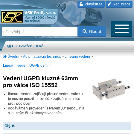
Přihlásit se
Registrace
Hledat
0 Položek | 0 Kč
Úvodní
>
Automatizační technika
>
Lineární vedení
>
Lineární vedení UGPB 63mm
Vedení UGPB kluzné 63mm
pro válce ISO 15552
lineární vedení zajišťují přesné vedení válce a
je možno použít je rovněž k zajištění pístnice
proti pootočení
dodáváme v provedení s tvarem „U“ nebo „H“ a
s kluzným či ložiskovým vedením
Obj. č.