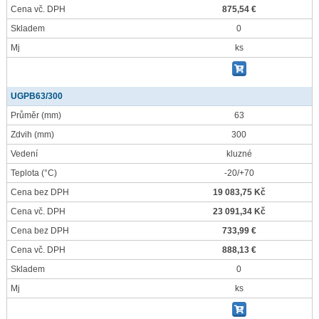
Cena vč. DPH
875,54 €
Skladem
0
Mj
ks
UGPB63/300
Průměr
(mm)
63
Zdvih
(mm)
300
Vedení
kluzné
Teplota
(°C)
-20/+70
Cena bez DPH
19 083,75 Kč
Cena vč. DPH
23 091,34 Kč
Cena bez DPH
733,99 €
Cena vč. DPH
888,13 €
Skladem
0
Mj
ks