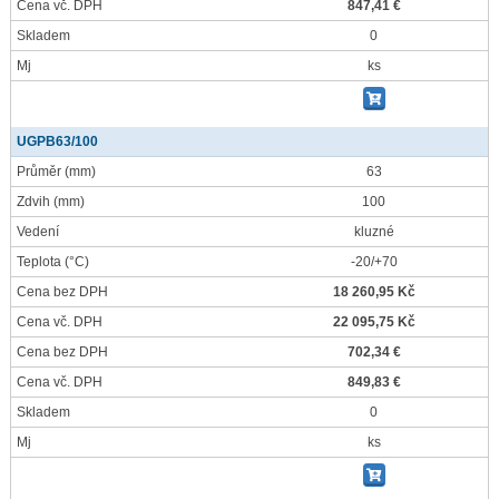
Cena vč. DPH
847,41 €
Skladem
0
Mj
ks
UGPB63/100
Průměr
(mm)
63
Zdvih
(mm)
100
Vedení
kluzné
Teplota
(°C)
-20/+70
Cena bez DPH
18 260,95 Kč
Cena vč. DPH
22 095,75 Kč
Cena bez DPH
702,34 €
Cena vč. DPH
849,83 €
Skladem
0
Mj
ks