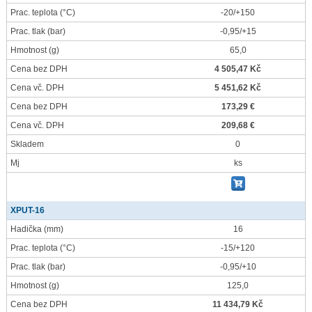
Prac. teplota
(°C)
-20/+150
Prac. tlak
(bar)
-0,95/+15
Hmotnost
(g)
65,0
Cena bez DPH
4 505,47 Kč
Cena vč. DPH
5 451,62 Kč
Cena bez DPH
173,29 €
Cena vč. DPH
209,68 €
Skladem
0
Mj
ks
XPUT-16
Hadička
(mm)
16
Prac. teplota
(°C)
-15/+120
Prac. tlak
(bar)
-0,95/+10
Hmotnost
(g)
125,0
Cena bez DPH
11 434,79 Kč