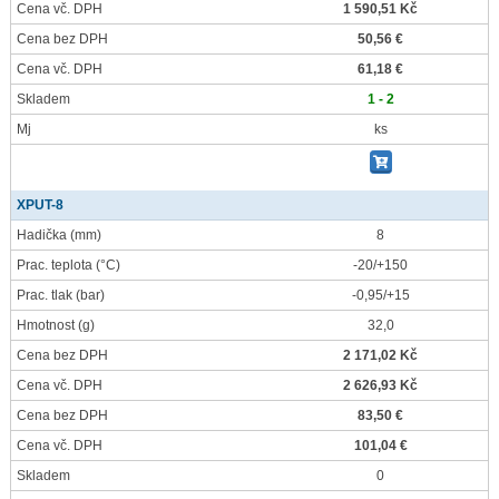
Cena vč. DPH
1 590,51 Kč
Cena bez DPH
50,56 €
Cena vč. DPH
61,18 €
Skladem
1 - 2
Mj
ks
XPUT-8
Hadička
(mm)
8
Prac. teplota
(°C)
-20/+150
Prac. tlak
(bar)
-0,95/+15
Hmotnost
(g)
32,0
Cena bez DPH
2 171,02 Kč
Cena vč. DPH
2 626,93 Kč
Cena bez DPH
83,50 €
Cena vč. DPH
101,04 €
Skladem
0