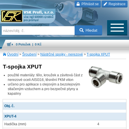
Přihlásit se
Registrace
Hledat
0 Položek | 0 Kč
Úvodní
>
Šroubení
>
Nástrčné spojky - nerezové
>
T-spojka XPUT
T-spojka XPUT
použité materiály: tělo, kroužek a závitová část z
nerezové oceli AISI316, těsnění FKM viton
určeno pro aplikace s olejovým a bezolejovým
stlačeným vzduchem a pro bezpečné plyny a
kapaliny
Obj. č.
XPUT-4
Hadička
(mm)
4