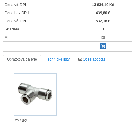
Cena vč. DPH
13 836,10 Kč
Cena bez DPH
439,80 €
Cena vč. DPH
532,16 €
Skladem
0
Mj
ks
Obrázková galerie
Technické listy
Odeslat dotaz
xput.jpg