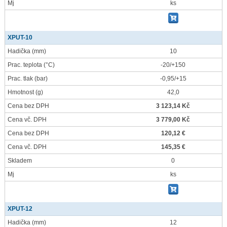
Mj
ks
XPUT-10
Hadička
(mm)
10
Prac. teplota
(°C)
-20/+150
Prac. tlak
(bar)
-0,95/+15
Hmotnost
(g)
42,0
Cena bez DPH
3 123,14 Kč
Cena vč. DPH
3 779,00 Kč
Cena bez DPH
120,12 €
Cena vč. DPH
145,35 €
Skladem
0
Mj
ks
XPUT-12
Hadička
(mm)
12