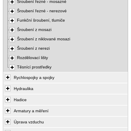
Šroubení řezné - mosazné
Šroubení řezné - nerezové
Funkční šroubení, tlumiče
Šroubení z mosazi
Šroubení z niklované mosazi
Šroubení z nerezi
Rozdělovací lišty
Těsnící prostředky
Rychlospojky a spojky
Hydraulika
Hadice
Armatury a měření
Úprava vzduchu