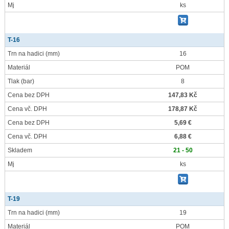
Mj
ks
T-16
Trn na hadici
(mm)
16
Materiál
POM
Tlak
(bar)
8
Cena bez DPH
147,83 Kč
Cena vč. DPH
178,87 Kč
Cena bez DPH
5,69 €
Cena vč. DPH
6,88 €
Skladem
21 - 50
Mj
ks
T-19
Trn na hadici
(mm)
19
Materiál
POM