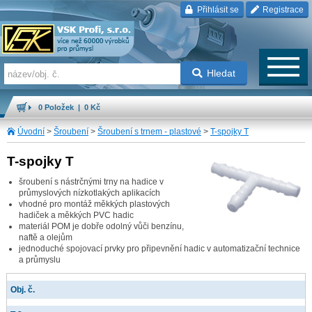
Přihlásit se
Registrace
Hledat
0 Položek | 0 Kč
Úvodní
>
Šroubení
>
Šroubení s trnem - plastové
>
T-spojky T
T-spojky T
šroubení s nástrčnými trny na hadice v
průmyslových nízkotlakých aplikacích
vhodné pro montáž měkkých plastových
hadiček a měkkých PVC hadic
materiál POM je dobře odolný vůči benzínu,
naftě a olejům
jednoduché spojovací prvky pro připevnění hadic v automatizační technice
a průmyslu
Obj. č.