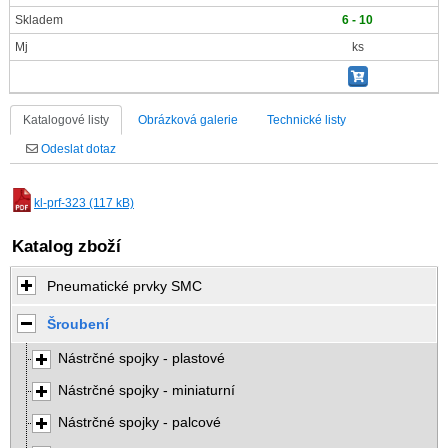
Skladem
6 - 10
Mj
ks
Katalogové listy
Obrázková galerie
Technické listy
Odeslat dotaz
kl-prf-323 (117 kB)
Katalog zboží
Pneumatické prvky SMC
Šroubení
Nástrčné spojky - plastové
Nástrčné spojky - miniaturní
Nástrčné spojky - palcové