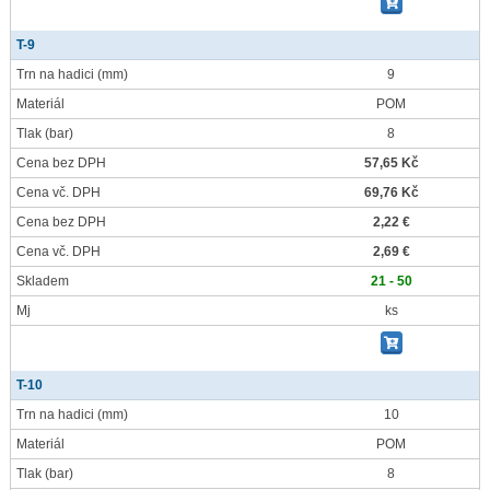
T-9
Trn na hadici
(mm)
9
Materiál
POM
Tlak
(bar)
8
Cena bez DPH
57,65 Kč
Cena vč. DPH
69,76 Kč
Cena bez DPH
2,22 €
Cena vč. DPH
2,69 €
Skladem
21 - 50
Mj
ks
T-10
Trn na hadici
(mm)
10
Materiál
POM
Tlak
(bar)
8