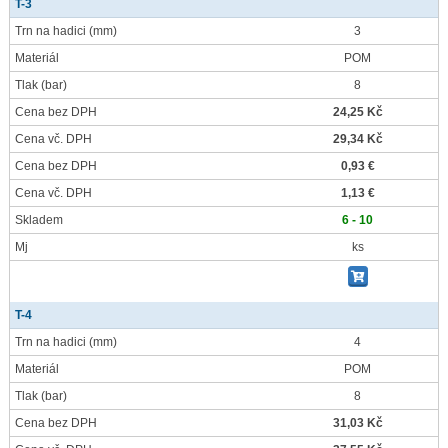
T-3
Trn na hadici
(mm)
3
Materiál
POM
Tlak
(bar)
8
Cena bez DPH
24,25 Kč
Cena vč. DPH
29,34 Kč
Cena bez DPH
0,93 €
Cena vč. DPH
1,13 €
Skladem
6 - 10
Mj
ks
T-4
Trn na hadici
(mm)
4
Materiál
POM
Tlak
(bar)
8
Cena bez DPH
31,03 Kč