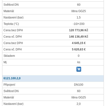
Světlost DN
60
Materiál
litina GG25
Nastavení
(bar)
1,5
Teplota
(°C)
-10/+200
Cena bez DPH
120 773,96 Kč
Cena vč. DPH
146 136,49 Kč
Cena bez DPH
4 645,15 €
Cena vč. DPH
5 620,63 €
Skladem
0
Mj
ks
6121.100.2,0
Připojení
DN100
Světlost DN
60
Materiál
litina GG25
Nastavení
(bar)
2,0