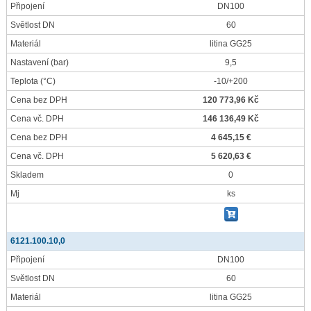
Připojení
DN100
Světlost DN
60
Materiál
litina GG25
Nastavení
(bar)
9,5
Teplota
(°C)
-10/+200
Cena bez DPH
120 773,96 Kč
Cena vč. DPH
146 136,49 Kč
Cena bez DPH
4 645,15 €
Cena vč. DPH
5 620,63 €
Skladem
0
Mj
ks
6121.100.10,0
Připojení
DN100
Světlost DN
60
Materiál
litina GG25