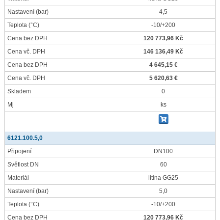
Nastavení
(bar)
4,5
Teplota
(°C)
-10/+200
Cena bez DPH
120 773,96 Kč
Cena vč. DPH
146 136,49 Kč
Cena bez DPH
4 645,15 €
Cena vč. DPH
5 620,63 €
Skladem
0
Mj
ks
6121.100.5,0
Připojení
DN100
Světlost DN
60
Materiál
litina GG25
Nastavení
(bar)
5,0
Teplota
(°C)
-10/+200
Cena bez DPH
120 773,96 Kč