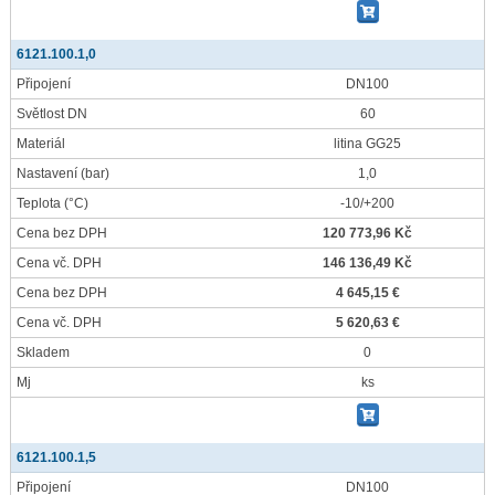
6121.100.1,0
Připojení
DN100
Světlost DN
60
Materiál
litina GG25
Nastavení
(bar)
1,0
Teplota
(°C)
-10/+200
Cena bez DPH
120 773,96 Kč
Cena vč. DPH
146 136,49 Kč
Cena bez DPH
4 645,15 €
Cena vč. DPH
5 620,63 €
Skladem
0
Mj
ks
6121.100.1,5
Připojení
DN100