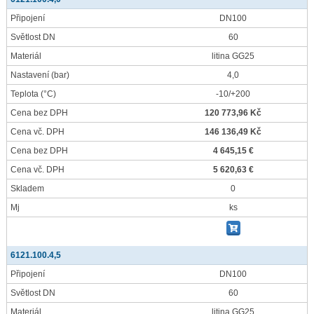
Připojení
DN100
Světlost DN
60
Materiál
litina GG25
Nastavení
(bar)
4,0
Teplota
(°C)
-10/+200
Cena bez DPH
120 773,96 Kč
Cena vč. DPH
146 136,49 Kč
Cena bez DPH
4 645,15 €
Cena vč. DPH
5 620,63 €
Skladem
0
Mj
ks
6121.100.4,5
Připojení
DN100
Světlost DN
60
Materiál
litina GG25