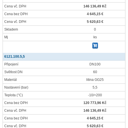
Cena vč. DPH
146 136,49 Kč
Cena bez DPH
4 645,15 €
Cena vč. DPH
5 620,63 €
Skladem
0
Mj
ks
6121.100.5,5
Připojení
DN100
Světlost DN
60
Materiál
litina GG25
Nastavení
(bar)
5,5
Teplota
(°C)
-10/+200
Cena bez DPH
120 773,96 Kč
Cena vč. DPH
146 136,49 Kč
Cena bez DPH
4 645,15 €
Cena vč. DPH
5 620,63 €