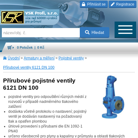
Přihlásit se
Registrace
Hledat
0 Položek | 0 Kč
Úvodní
>
Armatury a měření
>
Pojistné ventily
>
Přírubové ventily 6121 DN 100
Přírubové pojistné ventily
6121 DN 100
pojistné ventily pro odpouštění různých médií z
rozvodů v případě nadměrného tlakového
zatížení
dodávka včetně protokolu o nastavení; pojistný
ventil je dodáván nastavený na požadovaný
tlak a opatřen plombou
úhlové provedení s přírubami dle EN 1092-1
PN40
určeno všeobecně pro plyny a kapaliny v průmyslu a oblasti tlakových