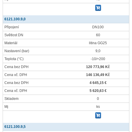
6121.100.9,0
Připojení
DN100
Světlost DN
60
Materiál
litina GG25
Nastavení
(bar)
9,0
Teplota
(°C)
-10/+200
Cena bez DPH
120 773,96 Kč
Cena vč. DPH
146 136,49 Kč
Cena bez DPH
4 645,15 €
Cena vč. DPH
5 620,63 €
Skladem
0
Mj
ks
6121.100.9,5