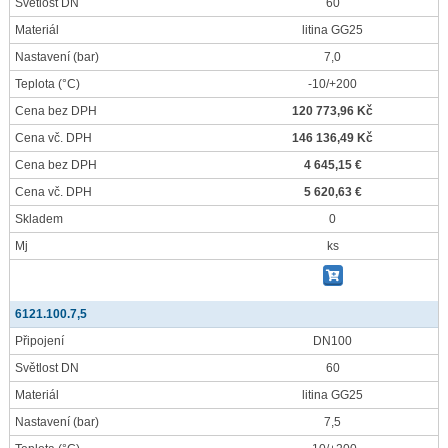
Světlost DN
60
Materiál
litina GG25
Nastavení
(bar)
7,0
Teplota
(°C)
-10/+200
Cena bez DPH
120 773,96 Kč
Cena vč. DPH
146 136,49 Kč
Cena bez DPH
4 645,15 €
Cena vč. DPH
5 620,63 €
Skladem
0
Mj
ks
6121.100.7,5
Připojení
DN100
Světlost DN
60
Materiál
litina GG25
Nastavení
(bar)
7,5