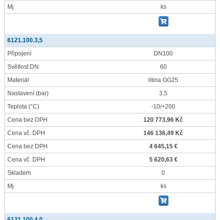
Mj
ks
6121.100.3,5
Připojení
DN100
Světlost DN
60
Materiál
litina GG25
Nastavení
(bar)
3,5
Teplota
(°C)
-10/+200
Cena bez DPH
120 773,96 Kč
Cena vč. DPH
146 136,49 Kč
Cena bez DPH
4 645,15 €
Cena vč. DPH
5 620,63 €
Skladem
0
Mj
ks
6121.100.4,0