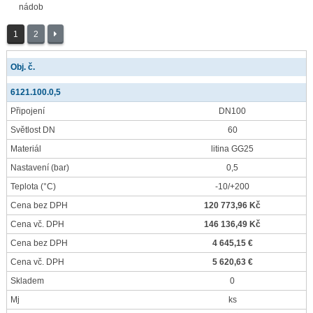
nádob
1
2
Obj. č.
6121.100.0,5
Připojení
DN100
Světlost DN
60
Materiál
litina GG25
Nastavení
(bar)
0,5
Teplota
(°C)
-10/+200
Cena bez DPH
120 773,96 Kč
Cena vč. DPH
146 136,49 Kč
Cena bez DPH
4 645,15 €
Cena vč. DPH
5 620,63 €
Skladem
0
Mj
ks