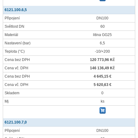
6121.100.6,5
Připojení
DN100
Světlost DN
60
Materiál
litina GG25
Nastavení
(bar)
6,5
Teplota
(°C)
-10/+200
Cena bez DPH
120 773,96 Kč
Cena vč. DPH
146 136,49 Kč
Cena bez DPH
4 645,15 €
Cena vč. DPH
5 620,63 €
Skladem
0
Mj
ks
6121.100.7,0
Připojení
DN100