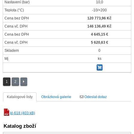
Nastavení
(bar)
10,0
Teplota
(°C)
-10/+200
Cena bez DPH
120 773,96 Kč
Cena vč. DPH
146 136,49 Kč
Cena bez DPH
4 645,15 €
Cena vč. DPH
5 620,63 €
Skladem
0
Mj
ks
1
2
Katalogové listy
Obrázková galerie
Odeslat dotaz
kl-618 (403 kB)
Katalog zboží