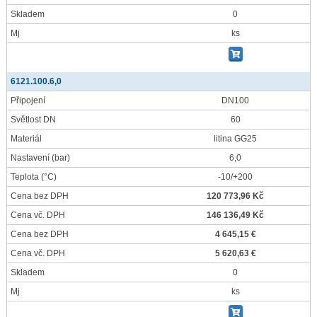
Skladem
0
Mj
ks
6121.100.6,0
Připojení
DN100
Světlost DN
60
Materiál
litina GG25
Nastavení
(bar)
6,0
Teplota
(°C)
-10/+200
Cena bez DPH
120 773,96 Kč
Cena vč. DPH
146 136,49 Kč
Cena bez DPH
4 645,15 €
Cena vč. DPH
5 620,63 €
Skladem
0
Mj
ks