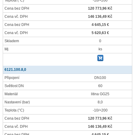
Teplota
(°C)
-10/+200
Cena bez DPH
120 773,96 Kč
Cena vč. DPH
146 136,49 Kč
Cena bez DPH
4 645,15 €
Cena vč. DPH
5 620,63 €
Skladem
0
Mj
ks
6121.100.8,0
Připojení
DN100
Světlost DN
60
Materiál
litina GG25
Nastavení
(bar)
8,0
Teplota
(°C)
-10/+200
Cena bez DPH
120 773,96 Kč
Cena vč. DPH
146 136,49 Kč
Cena bez DPH
4 645,15 €