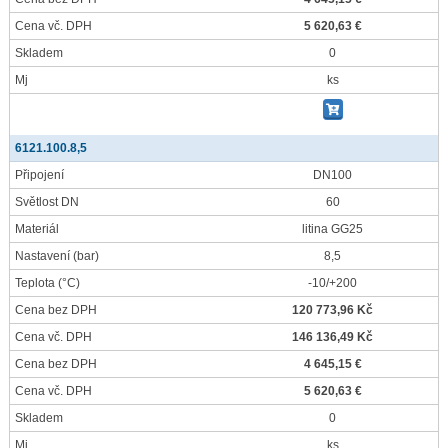
Cena vč. DPH
5 620,63 €
Skladem
0
Mj
ks
6121.100.8,5
Připojení
DN100
Světlost DN
60
Materiál
litina GG25
Nastavení
(bar)
8,5
Teplota
(°C)
-10/+200
Cena bez DPH
120 773,96 Kč
Cena vč. DPH
146 136,49 Kč
Cena bez DPH
4 645,15 €
Cena vč. DPH
5 620,63 €
Skladem
0
Mj
ks