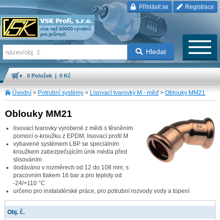
Přihlásit se
Registrace
Hledat
0 Položek | 0 Kč
Úvodní
>
Potrubní systémy
>
Lisovací tvarovky M - měď
>
Oblouky MM21
Oblouky MM21
lisovací tvarovky vyrobené z mědi s těsněním
pomocí o-kroužku z EPDM, lisovací profil M
vybavené systémem LBP se speciálním
kroužkem zabezpečujícím únik média před
slisováním
dodáváno v rozměrech od 12 do 108 mm, s
pracovním tlakem 16 bar a pro teploty od
-24/+110 °C
určeno pro instalatérské práce, pro potrubní rozvody vody a topení
Obj. č.