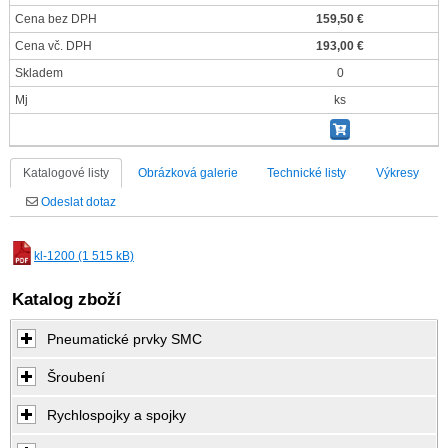
Cena bez DPH
159,50 €
Cena vč. DPH
193,00 €
Skladem
0
Mj
ks
Katalogové listy
Obrázková galerie
Technické listy
Výkresy
Odeslat dotaz
kl-1200 (1 515 kB)
Katalog zboží
Pneumatické prvky SMC
Šroubení
Rychlospojky a spojky