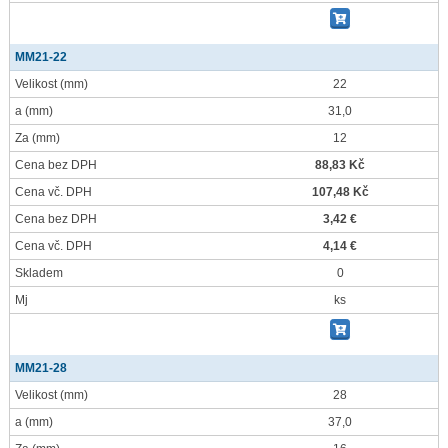
MM21-22
Velikost
(mm)
22
a
(mm)
31,0
Za
(mm)
12
Cena bez DPH
88,83 Kč
Cena vč. DPH
107,48 Kč
Cena bez DPH
3,42 €
Cena vč. DPH
4,14 €
Skladem
0
Mj
ks
MM21-28
Velikost
(mm)
28
a
(mm)
37,0