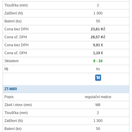
Tloušťka
(mm)
2
Zatížení
(N)
1 300
Balení
(ks)
50
Cena bez DPH
23,61 Kč
Cena vč. DPH
28,57 Kč
Cena bez DPH
0,91 €
Cena vč. DPH
1,10 €
Skladem
6 - 10
Mj
ks
ZT-M8R
Popis
regulační matice
Závit / otvor
(mm)
M8
Tloušťka
(mm)
2
Zatížení
(N)
1 300
Balení
(ks)
50