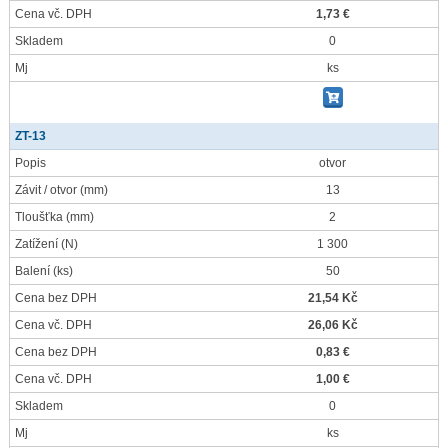
Cena vč. DPH
1,73 €
Skladem
0
Mj
ks
ZT-13
Popis
otvor
Závit / otvor
(mm)
13
Tloušťka
(mm)
2
Zatížení
(N)
1 300
Balení
(ks)
50
Cena bez DPH
21,54 Kč
Cena vč. DPH
26,06 Kč
Cena bez DPH
0,83 €
Cena vč. DPH
1,00 €
Skladem
0
Mj
ks