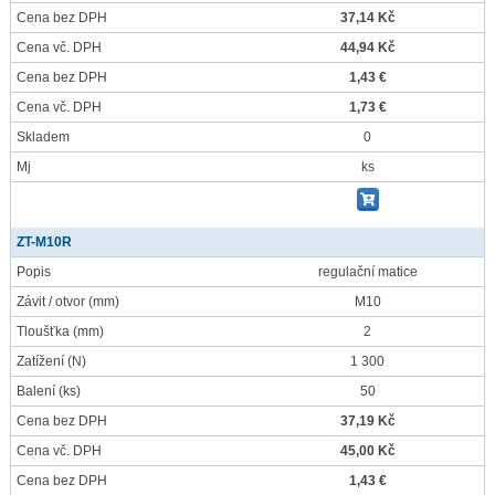
Cena bez DPH
37,14 Kč
Cena vč. DPH
44,94 Kč
Cena bez DPH
1,43 €
Cena vč. DPH
1,73 €
Skladem
0
Mj
ks
ZT-M10R
Popis
regulační matice
Závit / otvor
(mm)
M10
Tloušťka
(mm)
2
Zatížení
(N)
1 300
Balení
(ks)
50
Cena bez DPH
37,19 Kč
Cena vč. DPH
45,00 Kč
Cena bez DPH
1,43 €