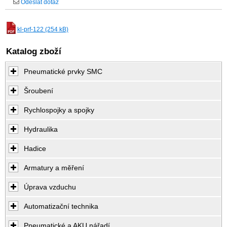
Odeslat dotaz
kl-prf-122 (254 kB)
Katalog zboží
Pneumatické prvky SMC
Šroubení
Rychlospojky a spojky
Hydraulika
Hadice
Armatury a měření
Úprava vzduchu
Automatizační technika
Pneumatické a AKU nářadí