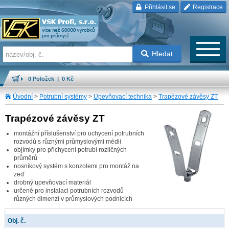
Přihlásit se
Registrace
Hledat
0 Položek | 0 Kč
Úvodní
>
Potrubní systémy
>
Upevňovací technika
>
Trapézové závěsy ZT
Trapézové závěsy ZT
montážní příslušenství pro uchycení potrubních
rozvodů s různými průmyslovými médii
objímky pro přichycení potrubí rozličných
průměrů
nosníkový systém s konzolemi pro montáž na
zeď
drobný upevňovací materiál
určené pro instalaci potrubních rozvodů
různých dimenzí v průmyslových podnicích
Obj. č.