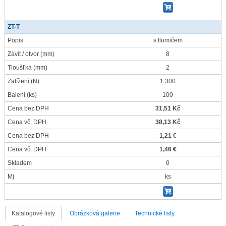
ZT-T
Popis
s tlumičem
Závit / otvor
(mm)
8
Tloušťka
(mm)
2
Zatížení
(N)
1 300
Balení
(ks)
100
Cena bez DPH
31,51 Kč
Cena vč. DPH
38,13 Kč
Cena bez DPH
1,21 €
Cena vč. DPH
1,46 €
Skladem
0
Mj
ks
Katalogové listy
Obrázková galerie
Technické listy