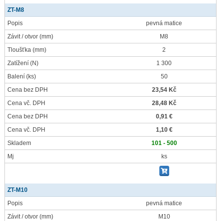
ZT-M8
Popis
pevná matice
Závit / otvor
(mm)
M8
Tloušťka
(mm)
2
Zatížení
(N)
1 300
Balení
(ks)
50
Cena bez DPH
23,54 Kč
Cena vč. DPH
28,48 Kč
Cena bez DPH
0,91 €
Cena vč. DPH
1,10 €
Skladem
101 - 500
Mj
ks
ZT-M10
Popis
pevná matice
Závit / otvor
(mm)
M10