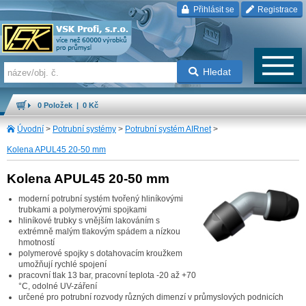
Přihlásit se
Registrace
Hledat
0 Položek | 0 Kč
Úvodní
>
Potrubní systémy
>
Potrubní systém AIRnet
>
Kolena APUL45 20-50 mm
Kolena APUL45 20-50 mm
moderní potrubní systém tvořený hliníkovými
trubkami a polymerovými spojkami
hliníkové trubky s vnějším lakováním s
extrémně malým tlakovým spádem a nízkou
hmotností
polymerové spojky s dotahovacím kroužkem
umožňují rychlé spojení
pracovní tlak 13 bar, pracovní teplota -20 až +70
°C, odolné UV-záření
určené pro potrubní rozvody různých dimenzí v průmyslových podnicích