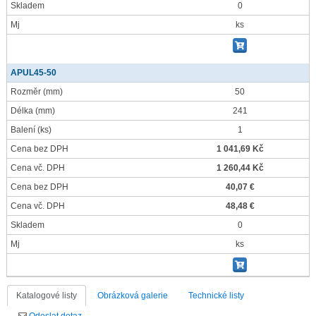
Skladem
0
Mj
ks
APUL45-50
Rozměr
(mm)
50
Délka
(mm)
241
Balení
(ks)
1
Cena bez DPH
1 041,69 Kč
Cena vč. DPH
1 260,44 Kč
Cena bez DPH
40,07 €
Cena vč. DPH
48,48 €
Skladem
0
Mj
ks
Katalogové listy
Obrázková galerie
Technické listy