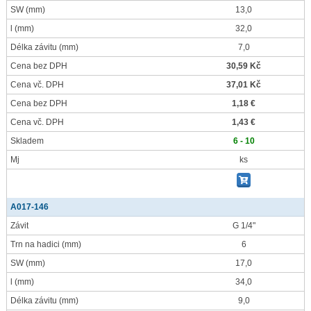
SW
(mm)
13,0
l
(mm)
32,0
Délka závitu
(mm)
7,0
Cena bez DPH
30,59 Kč
Cena vč. DPH
37,01 Kč
Cena bez DPH
1,18 €
Cena vč. DPH
1,43 €
Skladem
6 - 10
Mj
ks
A017-146
Závit
G 1/4"
Trn na hadici
(mm)
6
SW
(mm)
17,0
l
(mm)
34,0
Délka závitu
(mm)
9,0