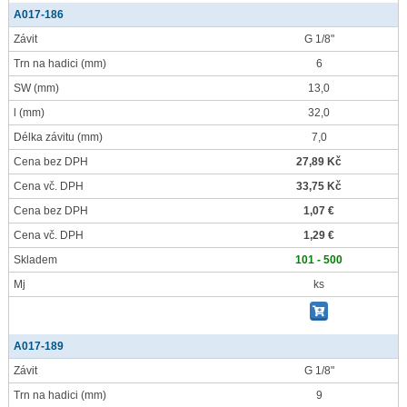
A017-186
Závit
G 1/8"
Trn na hadici
(mm)
6
SW
(mm)
13,0
l
(mm)
32,0
Délka závitu
(mm)
7,0
Cena bez DPH
27,89 Kč
Cena vč. DPH
33,75 Kč
Cena bez DPH
1,07 €
Cena vč. DPH
1,29 €
Skladem
101 - 500
Mj
ks
A017-189
Závit
G 1/8"
Trn na hadici
(mm)
9