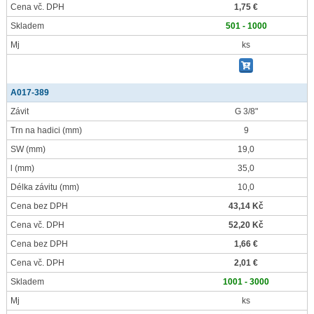
Cena vč. DPH
1,75 €
Skladem
501 - 1000
Mj
ks
A017-389
Závit
G 3/8"
Trn na hadici
(mm)
9
SW
(mm)
19,0
l
(mm)
35,0
Délka závitu
(mm)
10,0
Cena bez DPH
43,14 Kč
Cena vč. DPH
52,20 Kč
Cena bez DPH
1,66 €
Cena vč. DPH
2,01 €
Skladem
1001 - 3000
Mj
ks