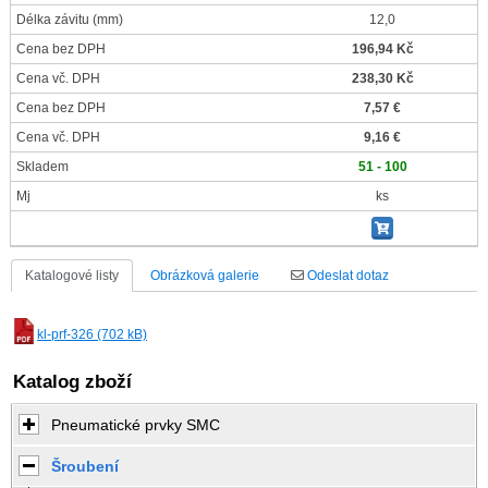
Délka závitu
(mm)
12,0
Cena bez DPH
196,94 Kč
Cena vč. DPH
238,30 Kč
Cena bez DPH
7,57 €
Cena vč. DPH
9,16 €
Skladem
51 - 100
Mj
ks
Katalogové listy
Obrázková galerie
Odeslat dotaz
kl-prf-326 (702 kB)
Katalog zboží
Pneumatické prvky SMC
Šroubení