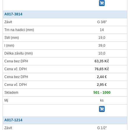
A017-3814
Závit
G 3/8"
Trn na hadici
(mm)
14
SW
(mm)
19,0
l
(mm)
39,0
Délka závitu
(mm)
10,0
Cena bez DPH
63,35 Kč
Cena vč. DPH
76,65 Kč
Cena bez DPH
2,44 €
Cena vč. DPH
2,95 €
Skladem
501 - 1000
Mj
ks
A017-1214
Závit
G 1/2"