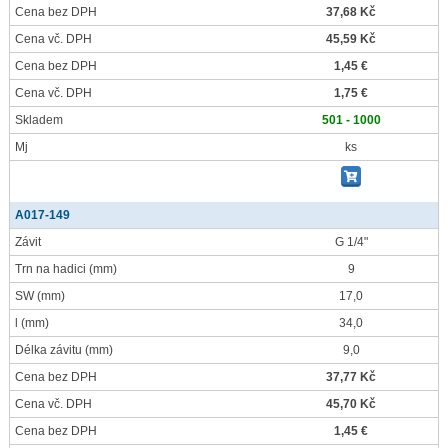
Cena bez DPH
37,68 Kč
Cena vč. DPH
45,59 Kč
Cena bez DPH
1,45 €
Cena vč. DPH
1,75 €
Skladem
501 - 1000
Mj
ks
A017-149
Závit
G 1/4"
Trn na hadici
(mm)
9
SW
(mm)
17,0
l
(mm)
34,0
Délka závitu
(mm)
9,0
Cena bez DPH
37,77 Kč
Cena vč. DPH
45,70 Kč
Cena bez DPH
1,45 €