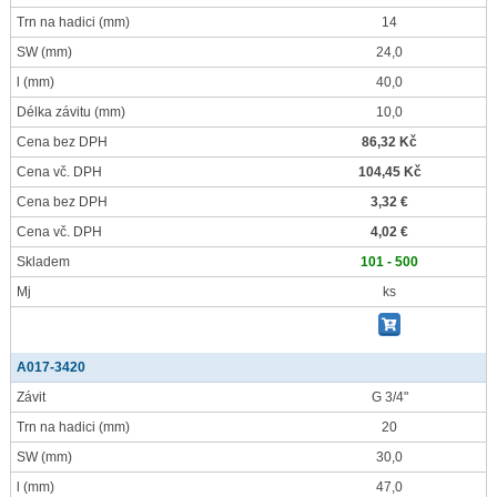
Trn na hadici
(mm)
14
SW
(mm)
24,0
l
(mm)
40,0
Délka závitu
(mm)
10,0
Cena bez DPH
86,32 Kč
Cena vč. DPH
104,45 Kč
Cena bez DPH
3,32 €
Cena vč. DPH
4,02 €
Skladem
101 - 500
Mj
ks
A017-3420
Závit
G 3/4"
Trn na hadici
(mm)
20
SW
(mm)
30,0
l
(mm)
47,0