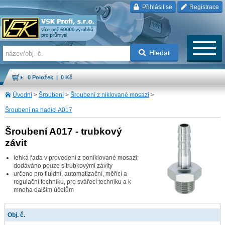
Přihlásit se
Registrace
Hledat
0 Položek | 0 Kč
Úvodní
>
Šroubení
>
Šroubení z niklované mosazi
>
Šroubení na hadici A017
Šroubení A017 - trubkový
závit
lehká řada v provedení z poniklované mosazi;
dodáváno pouze s trubkovými závity
určeno pro fluidní, automatizační, měřící a
regulační techniku, pro svářecí techniku a k
mnoha dalším účelům
Obj. č.