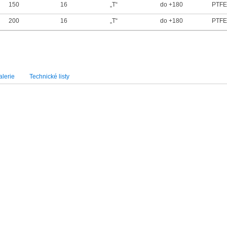
150
16
„T“
do +180
PTF
200
16
„T“
do +180
PTF
lerie
Technické listy