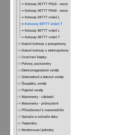
Kohouty 06TTT PN16 - nerez
Kohouty 06TTT PN40 - nerez
Kohouty 84TTT vrtání L
Kohouty 84TTT vrtání T
Kohouty 86TTT vrtání L
Kohouty 86TTT vrtání T
Kulové kohouty s pneupohony
Kulové kohouty s elektropohony
Uzavírací klapky
Pohony, pozicionéry
Elektromagnetické ventily
Solenoidové a tlakové ventily
Šoupátka, ventily
Pojistné ventily
Manometry - základní
Manometry - průmyslové
Příslušenství k manometrům
Spínače a snímače tlaku
Teploměry
Monitorovací jednotky