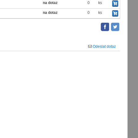
E
na dotaz
0
ks
E
na dotaz
0
ks
Odeslat dotaz