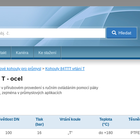
Hledat
takt
Kariéra
Ke stažení
ové kohouty pro průmysl
>
Kohouty 84TTT vrtání T
T - ocel
ty v přírubovém provedení s ručním ovládáním pomocí páky
, zejména v průmyslových aplikacích
větlost DN
Tlak
Vrtání koule
Teplota
Těsně
(bar)
(°C)
100
16
„T“
do +180
PTF