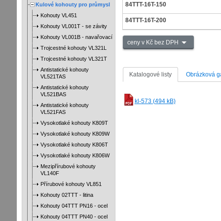
84TTT-16T-150
Kulové kohouty pro průmysl
Kohouty VL451
84TTT-16T-200
Kohouty VL001T - se závity
Kohouty VL001B - navařovací
ceny v Kč bez DPH
Trojcestné kohouty VL321L
Trojcestné kohouty VL321T
Antistatické kohouty
Katalogové listy
Obrázková ga
VL521TAS
Antistatické kohouty
VL521BAS
kl-573 (494 kB)
Antistatické kohouty
VL521FAS
Vysokotlaké kohouty K809T
Vysokotlaké kohouty K809W
Vysokotlaké kohouty K806T
Vysokotlaké kohouty K806W
Mezipřírubové kohouty
VL140F
Přírubové kohouty VL851
Kohouty 02TTT - litina
Kohouty 04TTT PN16 - ocel
Kohouty 04TTT PN40 - ocel