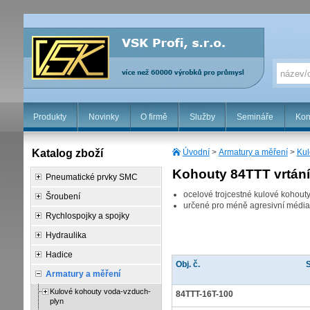
Produkty
Novinky
O firmě
Služby
Semináře
Kon
Katalog zboží
Úvodní
>
Armatury a měření
>
Kul
Kohouty 84TTT vrtání 
Pneumatické prvky SMC
ocelové trojcestné kulové kohou
Šroubení
určené pro méně agresivní média
Rychlospojky a spojky
Hydraulika
Hadice
Obj. č.
S
Armatury a měření
Kulové kohouty voda-vzduch-
84TTT-16T-100
plyn