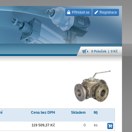
Přihlásit se
Registrace
0 Položek | 0 Kč
ní
Cena bez DPH
Skladem
Mj
E
119 509,37 Kč
0
ks