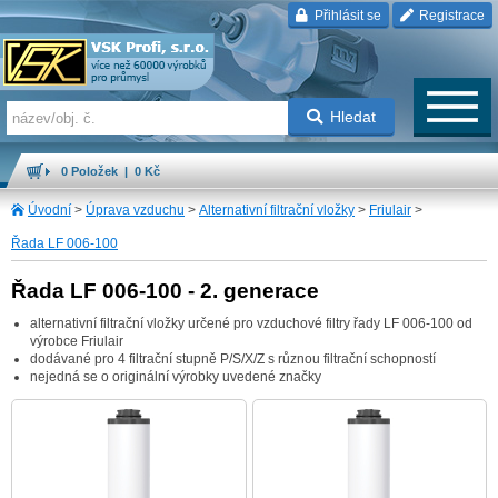
Přihlásit se
Registrace
Hledat
0 Položek | 0 Kč
Úvodní
>
Úprava vzduchu
>
Alternativní filtrační vložky
>
Friulair
>
Řada LF 006-100
Řada LF 006-100 - 2. generace
alternativní filtrační vložky určené pro vzduchové filtry řady LF 006-100 od
výrobce Friulair
dodávané pro 4 filtrační stupně P/S/X/Z s různou filtrační schopností
nejedná se o originální výrobky uvedené značky