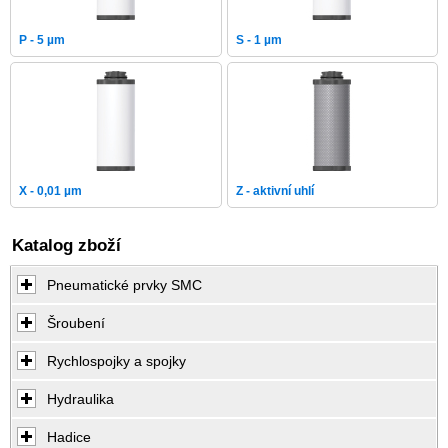
P - 5 µm
S - 1 µm
X - 0,01 µm
Z - aktivní uhlí
Katalog zboží
Pneumatické prvky SMC
Šroubení
Rychlospojky a spojky
Hydraulika
Hadice