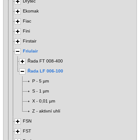
Drytec
Ekomak
Fiac
Fini
Firstair
Friulair
Řada FT 008-400
Řada LF 006-100
P - 5 µm
S - 1 µm
X - 0,01 µm
Z - aktivní uhlí
FSN
FST