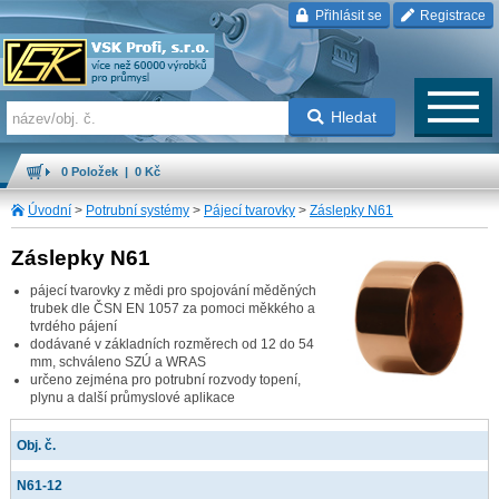
Přihlásit se
Registrace
Hledat
0 Položek | 0 Kč
Úvodní
>
Potrubní systémy
>
Pájecí tvarovky
>
Záslepky N61
Záslepky N61
pájecí tvarovky z mědi pro spojování měděných
trubek dle ČSN EN 1057 za pomoci měkkého a
tvrdého pájení
dodávané v základních rozměrech od 12 do 54
mm, schváleno SZÚ a WRAS
určeno zejména pro potrubní rozvody topení,
plynu a další průmyslové aplikace
Obj. č.
N61-12