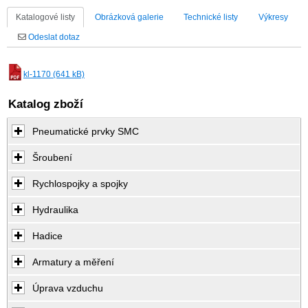
Katalogové listy
Obrázková galerie
Technické listy
Výkresy
Odeslat dotaz
kl-1170 (641 kB)
Katalog zboží
Pneumatické prvky SMC
Šroubení
Rychlospojky a spojky
Hydraulika
Hadice
Armatury a měření
Úprava vzduchu