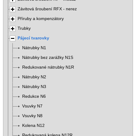
Závitová šroubení RFX - nerez
Příruby a kompenzátory
Trubky
Pájecí tvarovky
Nátrubky N1
Nátrubky bez zarážky N1S
Redukované nátrubky N1R
Nátrubky N2
Nátrubky N3
Redukce N6
Vsuvky N7
Vsuvky N8
Kolena N12
Redukovaná kolena N12R