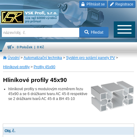
Přihlásit se
Registrace
Hledat
0 Položek | 0 Kč
Úvodní
>
Automatizační technika
>
Systém pro solární panely PV
>
Hliníkové profily
>
Profily 45x90
Hliníkové profily 45x90
hliníkové profily s modulovým rozměrem řezu
45x90 a se 6 drážkami tvaru AC 45-8 respektive
se 2 drážkami tvarů AC 45-8 a BH 45-10
Obj. č.