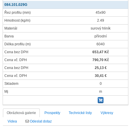
084.101.029G
Řez profilu
(mm)
45x90
Hmotnost
(kg/m)
2.49
Materiál
surový hliník
Barva
přírodní
Délka profilu
(m)
6040
Cena bez DPH
653,47 Kč
Cena vč. DPH
790,70 Kč
Cena bez DPH
25,13 €
Cena vč. DPH
30,41 €
Skladem
0
Mj
m
Obrázková galerie
Prospekty
Technické listy
Výkresy
Videa
Odeslat dotaz