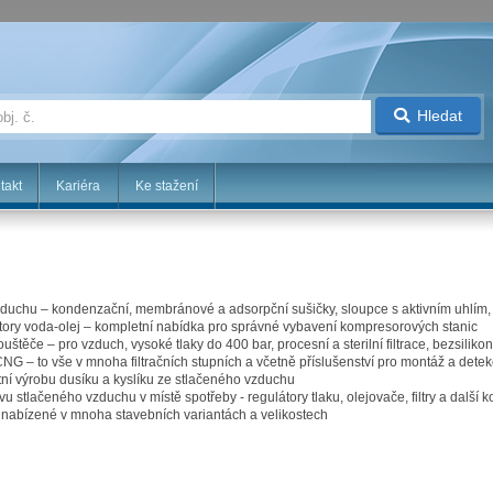
Hledat
takt
Kariéra
Ke stažení
duchu – kondenzační, membránové a adsorpční sušičky, sloupce s aktivním uhlím, tl
ory voda-olej – kompletní nabídka pro správné vybavení kompresorových stanic
uštěče – pro vzduch, vysoké tlaky do 400 bar, procesní a sterilní filtrace, bezsiliko
e CNG – to vše v mnoha filtračních stupních a včetně příslušenství pro montáž a detekci
ní výrobu dusíku a kyslíku ze stlačeného vzduchu
u stlačeného vzduchu v místě spotřeby - regulátory tlaku, olejovače, filtry a další
 nabízené v mnoha stavebních variantách a velikostech