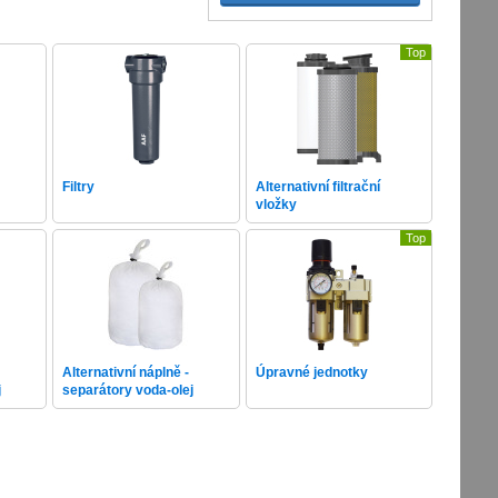
Top
Filtry
Alternativní filtrační
vložky
Top
Alternativní náplně -
Úpravné jednotky
j
separátory voda-olej