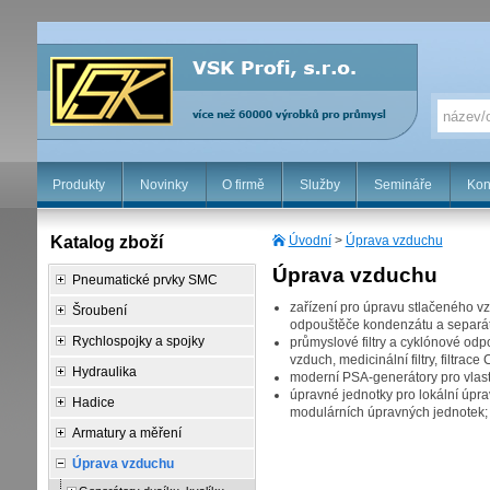
Produkty
Novinky
O firmě
Služby
Semináře
Kon
Katalog zboží
Úvodní
>
Úprava vzduchu
Úprava vzduchu
Pneumatické prvky SMC
zařízení pro úpravu stlačeného vz
Šroubení
odpouštěče kondenzátu a separát
Rychlospojky a spojky
průmyslové filtry a cyklónové odpo
vzduch, medicinální filtry, filtrac
Hydraulika
moderní PSA-generátory pro vlast
úpravné jednotky pro lokální úprav
Hadice
modulárních úpravných jednotek;
Armatury a měření
Úprava vzduchu