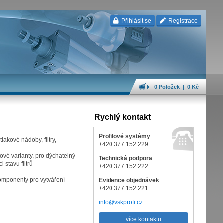
Přihlásit se
Registrace
0 Položek | 0 Kč
Rychlý kontakt
Profilové systémy
akové nádoby, filtry,
+420 377 152 229
nové varianty, pro dýchatelný
Technická podpora
 stavu filtrů
+420 377 152 222
 komponenty pro vytváření
Evidence objednávek
+420 377 152 221
info@vskprofi.cz
více kontaktů