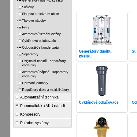
Generátory dusíku, kyslíku
Sušičky
Sloupce s aktivním uhlím
Tlakové nádoby
Filtry
Alternativní filtrační vložky
Cyklónové odlučovače
Odpouštěče kondenzátu
Generátory dusíku,
Su
Separátory
kyslíku
Originální náplně - separátory
voda-olej
Alternativní náplně - separátory
voda-olej
Úpravné jednotky
Regulátory tlaku a multiplikátory
Automatizační technika
Cyklónové odlučovače
Od
Pneumatické a AKU nářadí
Kompresory
Potrubní systémy