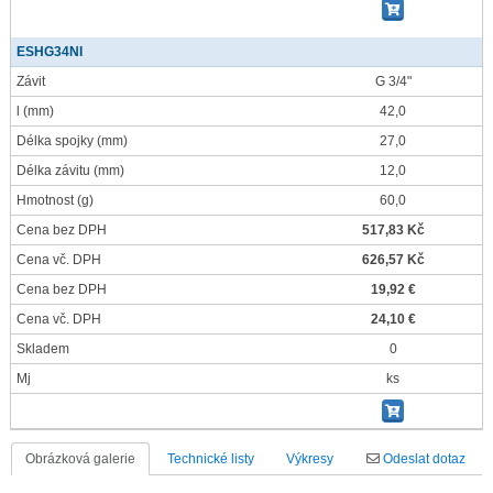
ESHG34NI
Závit
G 3/4"
l
(mm)
42,0
Délka spojky
(mm)
27,0
Délka závitu
(mm)
12,0
Hmotnost
(g)
60,0
Cena bez DPH
517,83 Kč
Cena vč. DPH
626,57 Kč
Cena bez DPH
19,92 €
Cena vč. DPH
24,10 €
Skladem
0
Mj
ks
Obrázková galerie
Technické listy
Výkresy
Odeslat dotaz