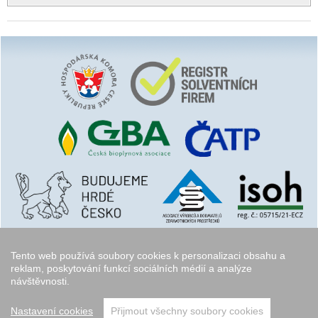
Tento web používá soubory cookies k personalizaci obsahu a
reklam, poskytování funkcí sociálních médií a analýze
návštěvnosti.
Copyright © 2006 - 2026
Walk.cz
Nastavení cookies
Přijmout všechny soubory cookies