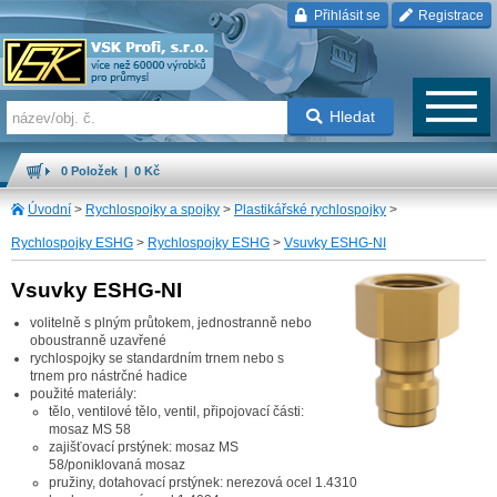
Přihlásit se
Registrace
Hledat
0 Položek | 0 Kč
Úvodní
>
Rychlospojky a spojky
>
Plastikářské rychlospojky
>
Rychlospojky ESHG
>
Rychlospojky ESHG
>
Vsuvky ESHG-NI
Vsuvky ESHG-NI
volitelně s plným průtokem, jednostranně nebo
oboustranně uzavřené
rychlospojky se standardním trnem nebo s
trnem pro nástrčné hadice
použité materiály:
tělo, ventilové tělo, ventil, připojovací části:
mosaz MS 58
zajišťovací prstýnek: mosaz MS
58/poniklovaná mosaz
pružiny, dotahovací prstýnek: nerezová ocel 1.4310