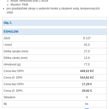
koule: nerezová ocel 1.4034
těsnění: FKM
pro plastikářské stroje s vedením horké a studené vody, temperovacích
olejů
Obj. č.
ESHG12NI
Závit
G 1/2"
l
(mm)
42,0
Délka spojky
(mm)
27,0
Délka závitu
(mm)
12,0
Hmotnost
(g)
77,0
Cena bez DPH
449,52 Kč
Cena vč. DPH
543,92 Kč
Cena bez DPH
17,29 €
Cena vč. DPH
20,92 €
Skladem
0
Mj
ks