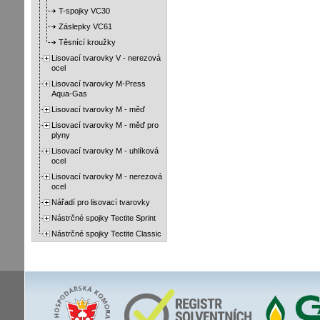
T-spojky VC30
Záslepky VC61
Těsnící kroužky
Lisovací tvarovky V - nerezová
ocel
Lisovací tvarovky M-Press
Aqua-Gas
Lisovací tvarovky M - měď
Lisovací tvarovky M - měď pro
plyny
Lisovací tvarovky M - uhlíková
ocel
Lisovací tvarovky M - nerezová
ocel
Nářadí pro lisovací tvarovky
Nástrčné spojky Tectite Sprint
Nástrčné spojky Tectite Classic