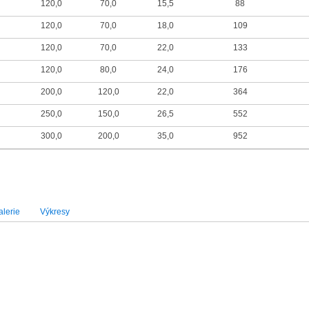
120,0
70,0
15,5
88
120,0
70,0
18,0
109
120,0
70,0
22,0
133
120,0
80,0
24,0
176
200,0
120,0
22,0
364
250,0
150,0
26,5
552
300,0
200,0
35,0
952
lerie
Výkresy