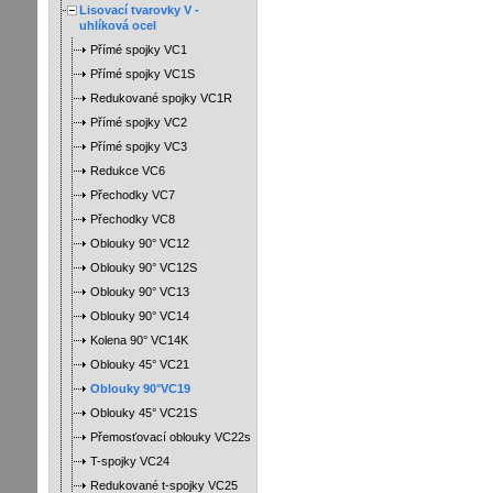
Lisovací tvarovky V -
uhlíková ocel
Přímé spojky VC1
Přímé spojky VC1S
Redukované spojky VC1R
Přímé spojky VC2
Přímé spojky VC3
Redukce VC6
Přechodky VC7
Přechodky VC8
Oblouky 90° VC12
Oblouky 90° VC12S
Oblouky 90° VC13
Oblouky 90° VC14
Kolena 90° VC14K
Oblouky 45° VC21
Oblouky 90°VC19
Oblouky 45° VC21S
Přemosťovací oblouky VC22s
T-spojky VC24
Redukované t-spojky VC25