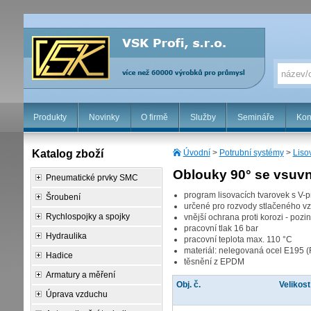
Produkty
Novinky
O firmě
Služby
Semináře
Kon
Katalog zboží
Úvodní
>
Potrubní systémy
>
Liso
Oblouky 90° se vsuv
Pneumatické prvky SMC
program lisovacích tvarovek s V-
Šroubení
určené pro rozvody stlačeného vz
Rychlospojky a spojky
vnější ochrana proti korozi - pozi
pracovní tlak 16 bar
Hydraulika
pracovní teplota max. 110 °C
materiál: nelegovaná ocel E195 
Hadice
těsnění z EPDM
Armatury a měření
Obj. č.
Velikost
Úprava vzduchu