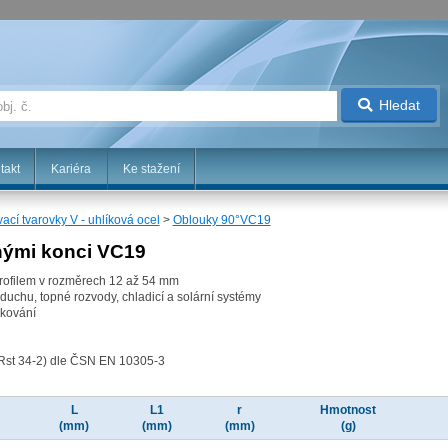
Hledat
takt
Kariéra
Ke stažení
vací tvarovky V - uhlíková ocel
>
Oblouky 90°VC19
nými konci VC19
profilem v rozměrech 12 až 54 mm
duchu, topné rozvody, chladicí a solární systémy
nkování
(Rst 34-2) dle ČSN EN 10305-3
L
L1
r
Hmotnost
(mm)
(mm)
(mm)
(g)