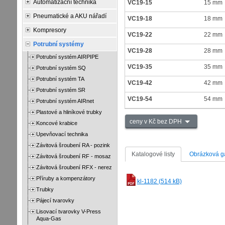
Automatizační technika
VC19-15
15 mm
Pneumatické a AKU nářadí
VC19-18
18 mm
Kompresory
VC19-22
22 mm
Potrubní systémy
VC19-28
28 mm
Potrubní systém AIRPIPE
VC19-35
35 mm
Potrubní systém SQ
Potrubní systém TA
VC19-42
42 mm
Potrubní systém SR
VC19-54
54 mm
Potrubní systém AIRnet
Plastové a hliníkové trubky
ceny v Kč bez DPH
Koncové krabice
Upevňovací technika
Závitová šroubení RA - pozink
Katalogové listy
Obrázková ga
Závitová šroubení RF - mosaz
Závitová šroubení RFX - nerez
Příruby a kompenzátory
kl-1182 (514 kB)
Trubky
Pájecí tvarovky
Lisovací tvarovky V-Press
Aqua-Gas