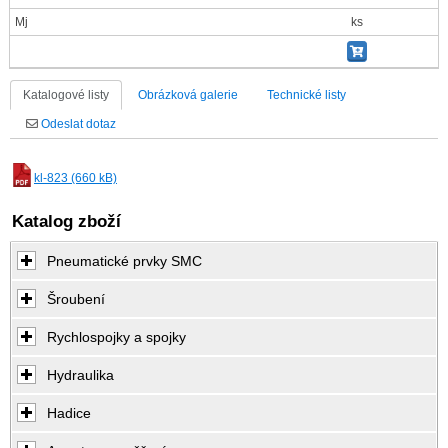
Mj
ks
Katalogové listy
Obrázková galerie
Technické listy
Odeslat dotaz
kl-823 (660 kB)
Katalog zboží
Pneumatické prvky SMC
Šroubení
Rychlospojky a spojky
Hydraulika
Hadice