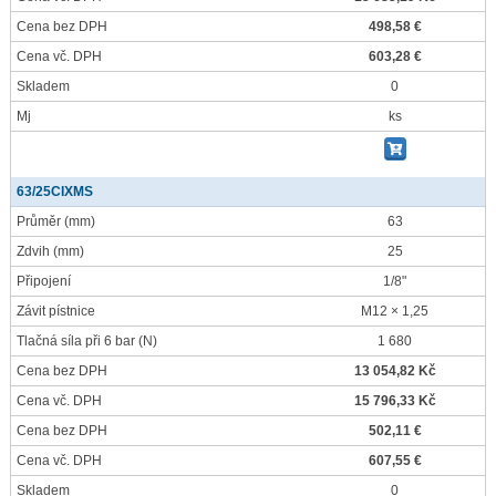
Cena bez DPH
498,58 €
Cena vč. DPH
603,28 €
Skladem
0
Mj
ks
63/25CIXMS
Průměr
(mm)
63
Zdvih
(mm)
25
Připojení
1/8"
Závit pístnice
M12 × 1,25
Tlačná síla při 6 bar
(N)
1 680
Cena bez DPH
13 054,82 Kč
Cena vč. DPH
15 796,33 Kč
Cena bez DPH
502,11 €
Cena vč. DPH
607,55 €
Skladem
0