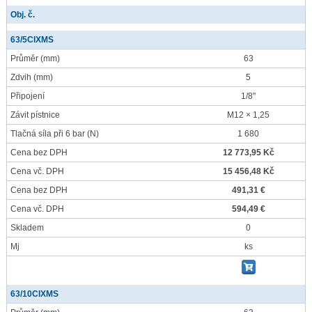
Obj. č.
63/5CIXMS
Průměr
(mm)
63
Zdvih
(mm)
5
Připojení
1/8"
Závit pístnice
M12 × 1,25
Tlačná síla při 6 bar
(N)
1 680
Cena bez DPH
12 773,95 Kč
Cena vč. DPH
15 456,48 Kč
Cena bez DPH
491,31 €
Cena vč. DPH
594,49 €
Skladem
0
Mj
ks
63/10CIXMS