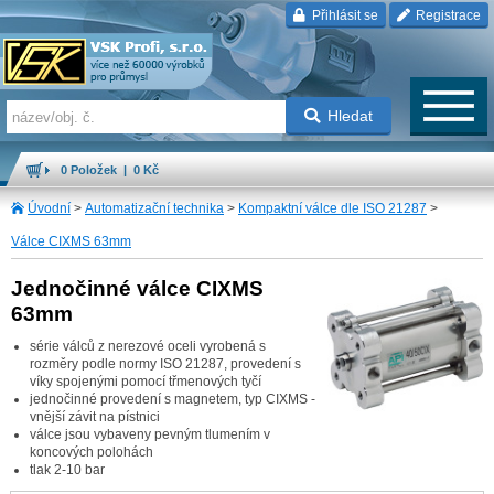
Přihlásit se
Registrace
Hledat
0 Položek | 0 Kč
Úvodní
>
Automatizační technika
>
Kompaktní válce dle ISO 21287
>
Válce CIXMS 63mm
Jednočinné válce CIXMS
63mm
série válců z nerezové oceli vyrobená s
rozměry podle normy ISO 21287, provedení s
víky spojenými pomocí třmenových tyčí
jednočinné provedení s magnetem, typ CIXMS -
vnější závit na pístnici
válce jsou vybaveny pevným tlumením v
koncových polohách
tlak 2-10 bar