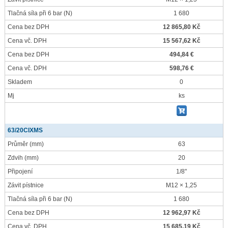
Tlačná síla při 6 bar
(N)
1 680
Cena bez DPH
12 865,80 Kč
Cena vč. DPH
15 567,62 Kč
Cena bez DPH
494,84 €
Cena vč. DPH
598,76 €
Skladem
0
Mj
ks
63/20CIXMS
Průměr
(mm)
63
Zdvih
(mm)
20
Připojení
1/8"
Závit pístnice
M12 × 1,25
Tlačná síla při 6 bar
(N)
1 680
Cena bez DPH
12 962,97 Kč
Cena vč. DPH
15 685,19 Kč