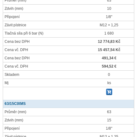
Průměr
(mm)
63
Zdvih
(mm)
10
Připojení
1/8"
Závit pístnice
M12 × 1,25
Tlačná síla při 6 bar
(N)
1 680
Cena bez DPH
12 774,83 Kč
Cena vč. DPH
15 457,54 Kč
Cena bez DPH
491,34 €
Cena vč. DPH
594,52 €
Skladem
0
Mj
ks
63/15CIXMS
Průměr
(mm)
63
Zdvih
(mm)
15
Připojení
1/8"
Závit pístnice
M12 × 1,25