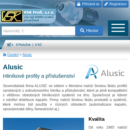
Přihlásit se
Registrace
Hledat
0 Položek | 0 Kč
Úvodní
>
Alusic
Alusic
Hliníkové profily a příslušenství
Severoitalská firma ALUSIC se sídlem v Mondovi nabízí širokou škálu profilů
vyrobených z extrudovaného hliníku a příslušenství, které je plně kompatibilní
s většinou obdobných hliníkových systémů na trhu. Společnost
je lídrem
v odvětví distribuce kapalin. Firma nabízí širokou škálu produktů a systémů,
které mohou být použity v různých oblastech (automatizace kapalin,
opravárenské dílny, řemeslnictví aj.)
Kvalita
Od roku 1985 nabízí