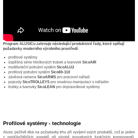
Program ALUSICu zahrnuje následující produktové řady, které splňují
požadavky moderního výrobního prostředí:
profilové systémy
úspěšná série hliníkových trubek a tvarovek
SicoAIR
multifunkční potrubní systém
SicoALU2
profilový potrubní systém
Sico80-110
závěsná ramena
SicoARMS
pro pracovní nářadí
pojezdy
SicoTROLLEYS
pro snadnou manipulaci s nářadím
trubky a tvarovky
SicoLEAN
pro dopravníkové systémy
Profilové systémy - technologie
Alusic pečlivě dbá na požadavky trhu při vyvíjení svých produktů, což je jeden
z nejdůležitějších aspektů při výrobě inovativních funkčních komponentů.