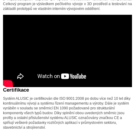
Celkový program je výsledkem pečlivého vývoje v 3D prostředí a testování na
základě prototypů ve vlastním interním vývojovém oddělení.
Certifikace
Systém ALUSIC je certifikován dle ISO 9001:2008 po dobu více než 10 let díky
kontinuálnímu vývoji a systému řízení managementu a výroby. Dále je systém
vyráběn v souladu se směrnicí EN 1090 požadované pro strukturální
komponenty všech typů budov. Díky splnění obou uvedených směrnic jsou
profily a ostatní příslušenství systému ALUSIC označovány značkou CE a
splňují veškeré požadavky rozličných aplikací v průmyslovém sektoru,
stavebnictví a strojírenství.