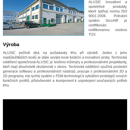
ALUSIC inovativní a
s
polehlivé produkty,
které splňují normu ISO
9001:2008. Potrubní
systém SicoAIR je
certifikován
notifikovanou osobou
TÜV.
Výroba
ALUSIC pečlivě dbá na požadavky trhu při výrobě. Jeden z jeho
nejdůležitějších bodů je stále vyvíjet nové funkční a inovativní prvky. Technické
oddělení společnosti ALUSIC je tvořeno inženýry a profesionálními projektanty,
kteří mají dlouholeté zkušenosti v oboru. Technické oddělení využívá poslední
generace softwaru a profesionálních nástrojů, pracuje s profesionálními 3D a
2D programy, má rychlý systém s FDM technologií k vytváření prototypů nových
funkčních profilů, příslušenství a komponent k uspokojení současných potřeb
trhu.