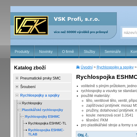
Produkty
Novinky
O firmě
Služby
Semináře
Kon
Katalog zboží
Úvodní
>
Rychlospojky a spojky
Rychlospojka ESHMC-
Pneumatické prvky SMC
volitelně s plným průtokem, jed
Šroubení
rychlospojky a vsuvky se standa
Rychlospojky a spojky
použité materiály:
tělo, ventilové tělo, ventil, př
Rychlospojky
zajišťovací prstýnek: mosaz 
Plastikářské rychlospojky
pružiny, dotahovací prstýnek:
koule: nerezová ocel 1.3541
Rychlospojky ESHMC
těsnění: FKM
Rychlospojka ESHMC-TL
pro plastikářské stroje a formy s
Rychlospojka ESHMC-
TLAB
Obj. č.