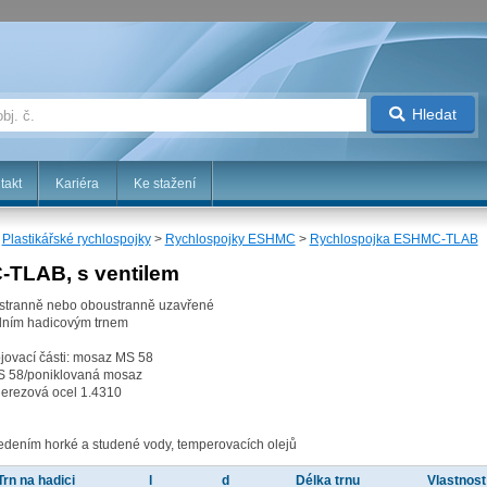
Hledat
takt
Kariéra
Ke stažení
>
Plastikářské rychlospojky
>
Rychlospojky ESHMC
>
Rychlospojka ESHMC-TLAB
TLAB, s ventilem
nostranně nebo oboustranně uzavřené
rdním hadicovým trnem
ipojovací části: mosaz MS 58
MS 58/poniklovaná mosaz
 nerezová ocel 1.4310
 vedením horké a studené vody, temperovacích olejů
Trn na hadici
l
d
Délka trnu
Vlastnost