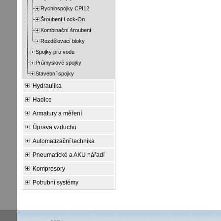
Rychlospojky CPI12
Šroubení Lock-On
Kombinační šroubení
Rozdělovací bloky
Spojky pro vodu
Průmyslové spojky
Stavební spojky
Hydraulika
Hadice
Armatury a měření
Úprava vzduchu
Automatizační technika
Pneumatické a AKU nářadí
Kompresory
Potrubní systémy