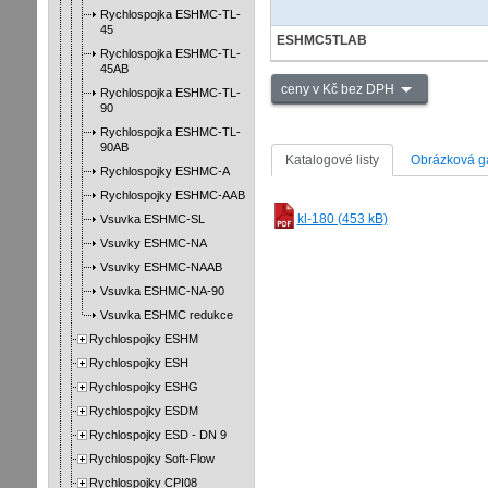
Rychlospojka ESHMC-TL-
45
ESHMC5TLAB
Rychlospojka ESHMC-TL-
45AB
ceny v Kč bez DPH
Rychlospojka ESHMC-TL-
90
Rychlospojka ESHMC-TL-
90AB
Katalogové listy
Obrázková ga
Rychlospojky ESHMC-A
Rychlospojky ESHMC-AAB
kl-180 (453 kB)
Vsuvka ESHMC-SL
Vsuvky ESHMC-NA
Vsuvky ESHMC-NAAB
Vsuvka ESHMC-NA-90
Vsuvka ESHMC redukce
Rychlospojky ESHM
Rychlospojky ESH
Rychlospojky ESHG
Rychlospojky ESDM
Rychlospojky ESD - DN 9
Rychlospojky Soft-Flow
Rychlospojky CPI08