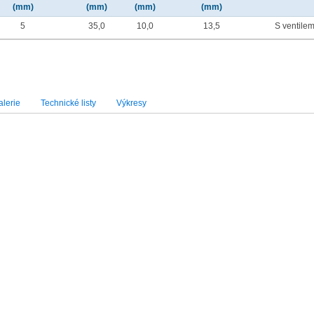
(mm)
(mm)
(mm)
(mm)
5
35,0
10,0
13,5
S ventile
lerie
Technické listy
Výkresy