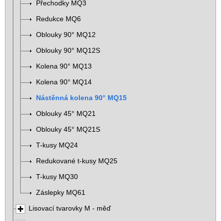
Přechodky MQ3
Redukce MQ6
Oblouky 90° MQ12
Oblouky 90° MQ12S
Kolena 90° MQ13
Kolena 90° MQ14
Nástěnná kolena 90° MQ15
Oblouky 45° MQ21
Oblouky 45° MQ21S
T-kusy MQ24
Redukované t-kusy MQ25
T-kusy MQ30
Záslepky MQ61
Lisovací tvarovky M - měď