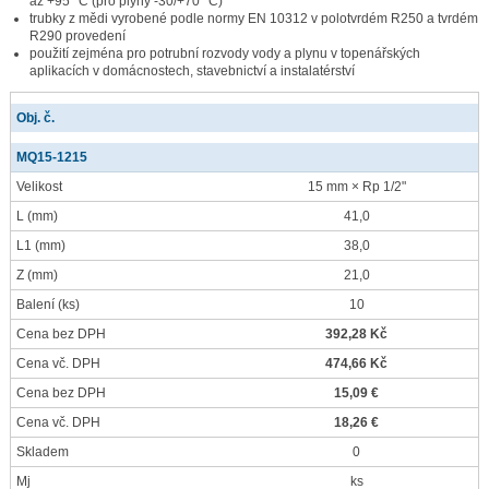
až +95 °C (pro plyny -30/+70 °C)
trubky z mědi vyrobené podle normy EN 10312 v polotvrdém R250 a tvrdém
R290 provedení
použití zejména pro potrubní rozvody vody a plynu v topenářských
aplikacích v domácnostech, stavebnictví a instalatérství
Obj. č.
MQ15-1215
Velikost
15 mm × Rp 1/2"
L
(mm)
41,0
L1
(mm)
38,0
Z
(mm)
21,0
Balení
(ks)
10
Cena bez DPH
392,28 Kč
Cena vč. DPH
474,66 Kč
Cena bez DPH
15,09 €
Cena vč. DPH
18,26 €
Skladem
0
Mj
ks