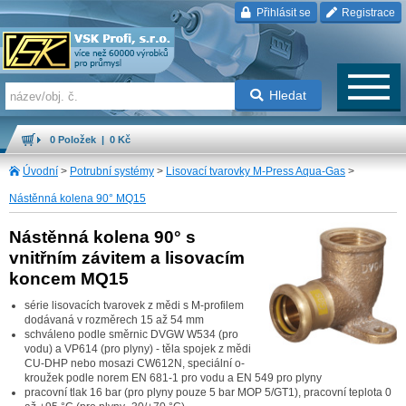
Přihlásit se
Registrace
Hledat
0 Položek | 0 Kč
Úvodní
>
Potrubní systémy
>
Lisovací tvarovky M-Press Aqua-Gas
>
Nástěnná kolena 90° MQ15
Nástěnná kolena 90° s
vnitřním závitem a lisovacím
koncem MQ15
série lisovacích tvarovek z mědi s M-profilem
dodávaná v rozměrech 15 až 54 mm
schváleno podle směrnic DVGW W534 (pro
vodu) a VP614 (pro plyny) - těla spojek z mědi
CU-DHP nebo mosazi CW612N, speciální o-
kroužek podle norem EN 681-1 pro vodu a EN 549 pro plyny
pracovní tlak 16 bar (pro plyny pouze 5 bar MOP 5/GT1), pracovní teplota 0