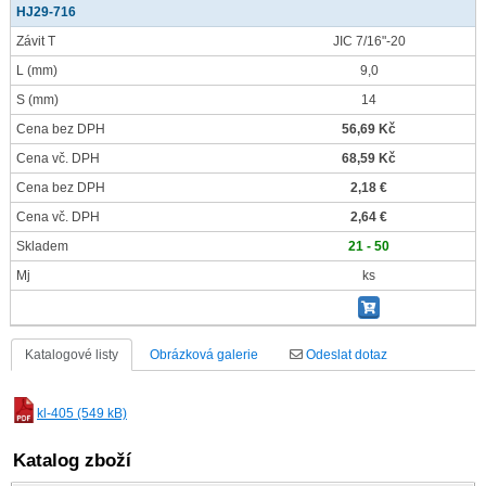
HJ29-716
Závit T
JIC 7/16"-20
L
(mm)
9,0
S
(mm)
14
Cena bez DPH
56,69 Kč
Cena vč. DPH
68,59 Kč
Cena bez DPH
2,18 €
Cena vč. DPH
2,64 €
Skladem
21 - 50
Mj
ks
Katalogové listy
Obrázková galerie
Odeslat dotaz
kl-405 (549 kB)
Katalog zboží