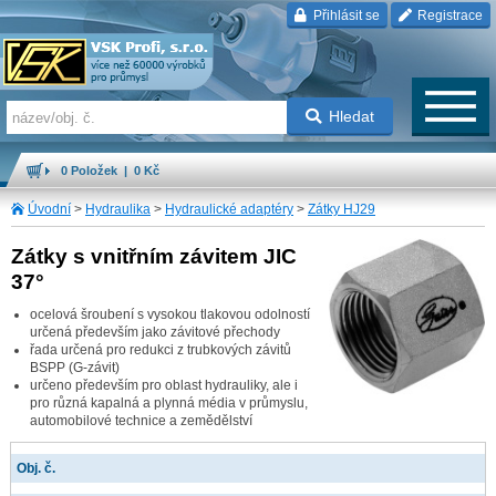
Přihlásit se
Registrace
Hledat
0 Položek | 0 Kč
Úvodní
>
Hydraulika
>
Hydraulické adaptéry
>
Zátky HJ29
Zátky s vnitřním závitem JIC
37°
ocelová šroubení s vysokou tlakovou odolností
určená především jako závitové přechody
řada určená pro redukci z trubkových závitů
BSPP (G-závit)
určeno především pro oblast hydrauliky, ale i
pro různá kapalná a plynná média v průmyslu,
automobilové technice a zemědělství
Obj. č.