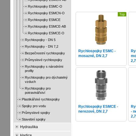
Rychlospojky ESMC-O
Rychlospojky ESMCN-O
Top
Rychlospojky ESMCE
Rychlospojky ESMCE-AB
Rychlospojky ESMCE-O
Rychlospojky - DN 5
Rychlospojky - DN 7,2
Rychlospojky ESMC -
Ry
Bezpečnostní rychlospojky
mosazné, DN 2,7
mo
Průmyslové rychlospojky
2,
Rychlospojky s národními
profily
Rychlospojky pro dýchatelný
vzduch
Rychlospojky pro
potravinářství
Plastikářské rychlospojky
Spojky pro vodu
Rychlospojky ESMCE -
Ry
nerezové, DN 2,7
- 
Průmyslové spojky
2,
Stavební spojky
Hydraulika
Hadice