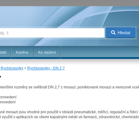
Hledat
takt
Kariéra
Ke stažení
>
Rychlospojky
>
Rychlospojky - DN 2,7
7
jmenšími rozměry se světlostí DN 2,7 z mosazi, poniklované mosazi a nerezové ocel
 provedení
provedení
né mosazi jsou vhodné pro použití v oblasti pneumatické, měřicí, regulační a řídicí
í využití v aplikacích se všemi kapalnými médii ve farmacii, zdravotnictví, chemi