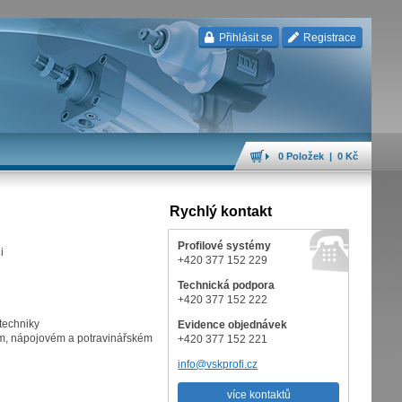
Přihlásit se
Registrace
0 Položek | 0 Kč
Rychlý kontakt
Profilové systémy
i
+420 377 152 229
Technická podpora
+420 377 152 222
 techniky
Evidence objednávek
ckém, nápojovém a potravinářském
+420 377 152 221
info@vskprofi.cz
více kontaktů