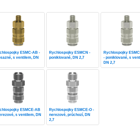
chlospojky ESMC-AB -
Rychlospojky ESMCN -
Rychlospojky ESM
sazné, s ventilem, DN
poniklované, DN 2,7
- poniklované, s vent
7
DN 2,7
chlospojky ESMCE-AB
Rychlospojky ESMCE-O -
nerezové, s ventilem, DN
nerezové, průchozí, DN
7
2,7