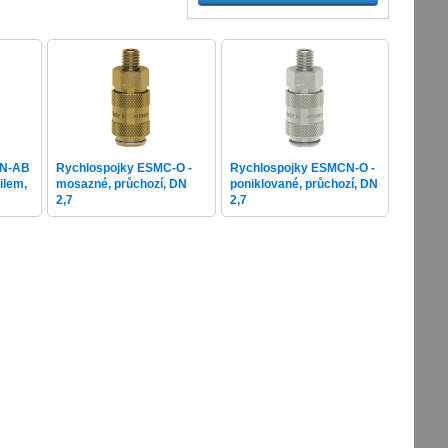
CN-AB
Rychlospojky ESMC-O -
Rychlospojky ESMCN-O -
ilem,
mosazné, průchozí, DN
poniklované, průchozí, DN
2,7
2,7