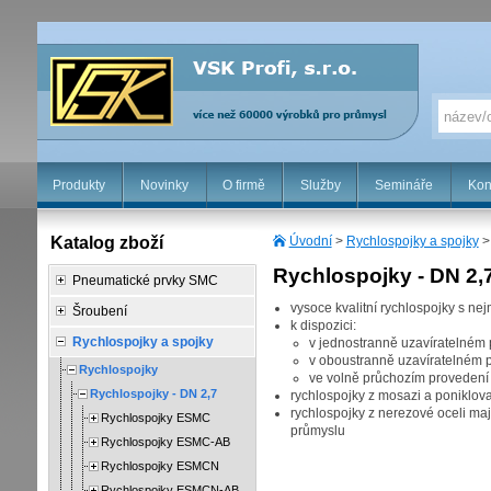
Produkty
Novinky
O firmě
Služby
Semináře
Kon
Katalog zboží
Úvodní
>
Rychlospojky a spojky
Rychlospojky - DN 2,
Pneumatické prvky SMC
vysoce kvalitní rychlospojky s ne
Šroubení
k dispozici:
Rychlospojky a spojky
v jednostranně uzavíratelném
v oboustranně uzavíratelném 
Rychlospojky
ve volně průchozím provedení
Rychlospojky - DN 2,7
rychlospojky z mosazi a poniklova
rychlospojky z nerezové oceli maj
Rychlospojky ESMC
průmyslu
Rychlospojky ESMC-AB
Rychlospojky ESMCN
Rychlospojky ESMCN-AB