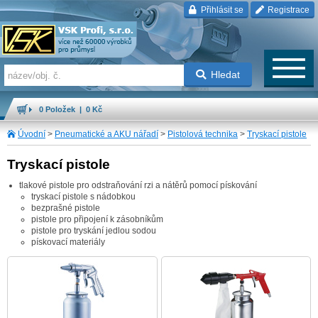
Přihlásit se
Registrace
Hledat
0 Položek | 0 Kč
Úvodní
>
Pneumatické a AKU nářadí
>
Pistolová technika
>
Tryskací pistole
Tryskací pistole
tlakové pistole pro odstraňování rzi a nátěrů pomocí pískování
tryskací pistole s nádobkou
bezprašné pistole
pistole pro připojení k zásobníkům
pistole pro tryskání jedlou sodou
pískovací materiály