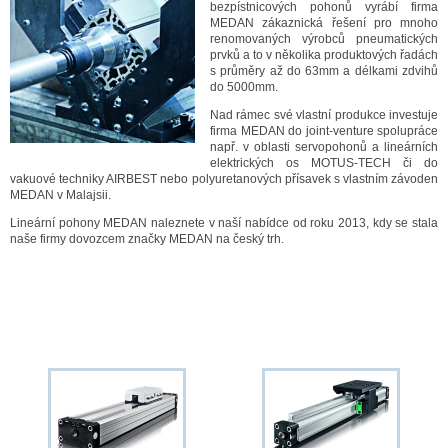
bezpístnicových pohonů vyrábí firma
MEDAN zákaznická řešení pro mnoho
renomovaných výrobců pneumatických
prvků a to v několika produktových řadách
s průměry až do 63mm a délkami zdvihů
do 5000mm.
Nad rámec své vlastní produkce investuje
firma MEDAN do joint-venture spolupráce
např. v oblasti servopohonů a lineárních
elektrických os MOTUS-TECH či do
vakuové techniky AIRBEST nebo polyuretanových přísavek s vlastním závoden
MEDAN v Malajsii.
Lineární pohony MEDAN naleznete v naší nabídce od roku 2013, kdy se stala
naše firmy dovozcem značky MEDAN na český trh.