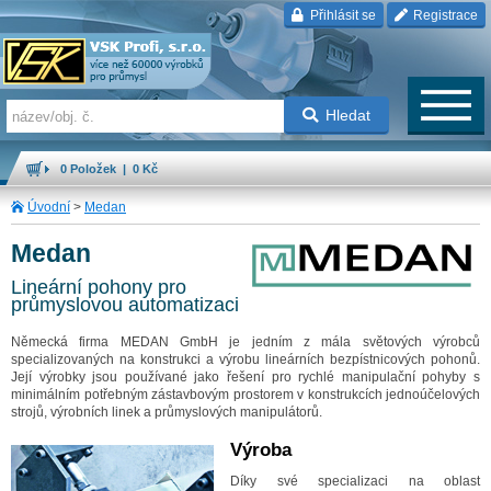
Přihlásit se
Registrace
Hledat
0 Položek | 0 Kč
Úvodní
>
Medan
Medan
Lineární pohony pro
průmyslovou automatizaci
Německá firma MEDAN GmbH je jedním z mála světových výrobců
specializovaných na konstrukci a výrobu lineárních bezpístnicových pohonů.
Její výrobky jsou používané jako řešení pro rychlé manipulační pohyby s
minimálním potřebným zástavbovým prostorem v konstrukcích jednoúčelových
strojů, výrobních linek a průmyslových manipulátorů.
Výroba
Díky své specializaci na oblast