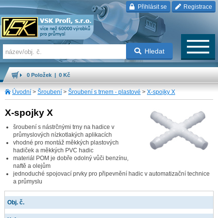
Přihlásit se
Registrace
Hledat
0 Položek | 0 Kč
Úvodní
>
Šroubení
>
Šroubení s trnem - plastové
>
X-spojky X
X-spojky X
šroubení s nástrčnými trny na hadice v
průmyslových nízkotlakých aplikacích
vhodné pro montáž měkkých plastových
hadiček a měkkých PVC hadic
materiál POM je dobře odolný vůči benzínu,
naftě a olejům
jednoduché spojovací prvky pro připevnění hadic v automatizační technice
a průmyslu
Obj. č.