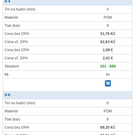
X-4
Trn na hadici
(mm)
4
Materiál
POM
Tlak
(bar)
8
Cena bez DPH
51,76 Kč
Cena vč. DPH
62,63 Kč
Cena bez DPH
1,99 €
Cena vč. DPH
2,41 €
Skladem
101 - 500
Mj
ks
X-6
Trn na hadici
(mm)
6
Materiál
POM
Tlak
(bar)
8
Cena bez DPH
69,35 Kč