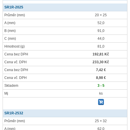
SR1R-2025
Průměr
(mm)
20 × 25
A
(mm)
52,0
B
(mm)
91,0
C
(mm)
44,0
Hmotnost
(g)
81,0
Cena bez DPH
192,81 Kč
Cena vč. DPH
233,30 Kč
Cena bez DPH
7,42 €
Cena vč. DPH
8,98 €
Skladem
3 - 5
Mj
ks
SR1R-2532
Průměr
(mm)
25 × 32
A
(mm)
62,0