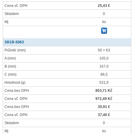
Cena vč. DPH
25,43 €
Skladem
0
Mj
ks
SR1R-5063
Průměr
(mm)
50 × 63
A
(mm)
105,0
B
(mm)
167,0
C
(mm)
86,5
Hmotnost
(g)
531,0
Cena bez DPH
803,71 Kč
Cena vč. DPH
972,49 Kč
Cena bez DPH
30,91 €
Cena vč. DPH
37,40 €
Skladem
0
Mj
ks