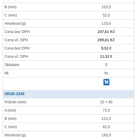
B
(mm)
103,5
C
(mm)
52,0
Hmotnost
(g)
133,0
Cena bez DPH
247,61 Kč
Cena vč. DPH
299,61 Kč
Cena bez DPH
9,52 €
Cena vč. DPH
11,52 €
Skladem
0
Mj
ks
SR1R-3240
Průměr
(mm)
32 × 40
A
(mm)
72,0
B
(mm)
121,0
C
(mm)
62,0
Hmotnost
(g)
193,0