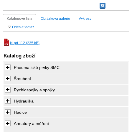
Katalogové listy
Obrázková galerie
Výkresy
Odeslat dotaz
kl-prf-112 (235 kB)
Katalog zboží
Pneumatické prvky SMC
Šroubení
Rychlospojky a spojky
Hydraulika
Hadice
Armatury a měření