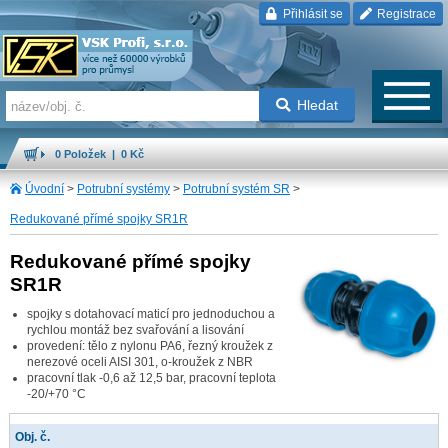
Přihlásit se
Registrace
Hledat
0 Položek | 0 Kč
Úvodní
>
Potrubní systémy
>
Potrubní systém SR
>
Redukované přímé spojky SR1R
Redukované přímé spojky
SR1R
spojky s dotahovací maticí pro jednoduchou a
rychlou montáž bez svařování a lisování
provedení: tělo z nylonu PA6, řezný kroužek z
nerezové oceli AISI 301, o-kroužek z NBR
pracovní tlak -0,6 až 12,5 bar, pracovní teplota
-20/+70 °C
Obj. č.