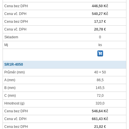
Cena bez DPH
446,50 Kč
Cena vč. DPH
540,27 Kč
Cena bez DPH
17,17 €
Cena vč. DPH
20,78 €
Skladem
0
Mj
ks
SR1R-4050
Průměr
(mm)
40 × 50
A
(mm)
86,5
B
(mm)
145,5
C
(mm)
72,0
Hmotnost
(g)
320,0
Cena bez DPH
546,64 Kč
Cena vč. DPH
661,43 Kč
Cena bez DPH
21,02 €