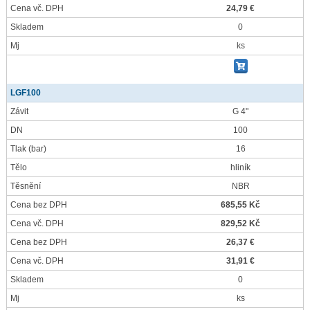
Cena vč. DPH
24,79 €
Skladem
0
Mj
ks
LGF100
Závit
G 4"
DN
100
Tlak
(bar)
16
Tělo
hliník
Těsnění
NBR
Cena bez DPH
685,55 Kč
Cena vč. DPH
829,52 Kč
Cena bez DPH
26,37 €
Cena vč. DPH
31,91 €
Skladem
0
Mj
ks