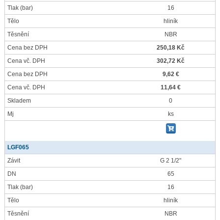
Tlak
(bar)
16
Tělo
hliník
Těsnění
NBR
Cena bez DPH
250,18 Kč
Cena vč. DPH
302,72 Kč
Cena bez DPH
9,62 €
Cena vč. DPH
11,64 €
Skladem
0
Mj
ks
LGF065
Závit
G 2 1/2"
DN
65
Tlak
(bar)
16
Tělo
hliník
Těsnění
NBR