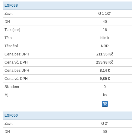
LGF038
Závit
G 1 1/2"
DN
40
Tlak
(bar)
16
Tělo
hliník
Těsnění
NBR
Cena bez DPH
211,55 Kč
Cena vč. DPH
255,98 Kč
Cena bez DPH
8,14 €
Cena vč. DPH
9,85 €
Skladem
0
Mj
ks
LGF050
Závit
G 2"
DN
50