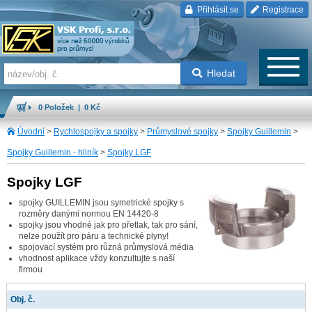
Přihlásit se
Registrace
Hledat
0 Položek | 0 Kč
Úvodní
>
Rychlospojky a spojky
>
Průmyslové spojky
>
Spojky Guillemin
>
Spojky Guillemin - hliník
>
Spojky LGF
Spojky LGF
spojky GUILLEMIN jsou symetrické spojky s
rozměry danými normou EN 14420-8
spojky jsou vhodné jak pro přetlak, tak pro sání,
nelze použít pro páru a technické plyny!
spojovací systém pro různá průmyslová média
vhodnost aplikace vždy konzultujte s naší
firmou
Obj. č.