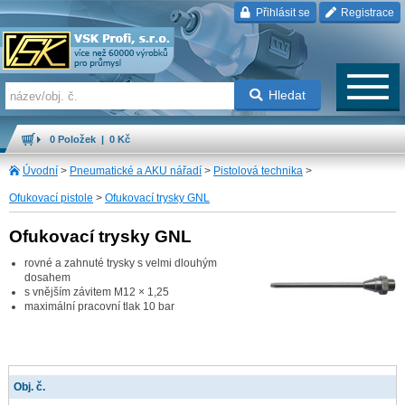
Přihlásit se
Registrace
Hledat
0 Položek | 0 Kč
Úvodní
>
Pneumatické a AKU nářadí
>
Pistolová technika
>
Ofukovací pistole
>
Ofukovací trysky GNL
Ofukovací trysky GNL
rovné a zahnuté trysky s velmi dlouhým
dosahem
s vnějším závitem M12 × 1,25
maximální pracovní tlak 10 bar
Obj. č.