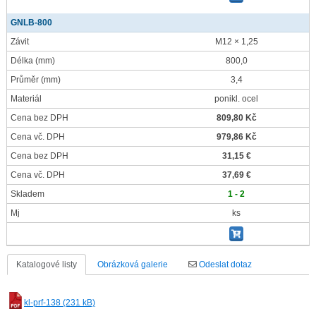
GNLB-800
Závit
M12 × 1,25
Délka
(mm)
800,0
Průměr
(mm)
3,4
Materiál
ponikl. ocel
Cena bez DPH
809,80 Kč
Cena vč. DPH
979,86 Kč
Cena bez DPH
31,15 €
Cena vč. DPH
37,69 €
Skladem
1 - 2
Mj
ks
Katalogové listy
Obrázková galerie
Odeslat dotaz
kl-prf-138 (231 kB)