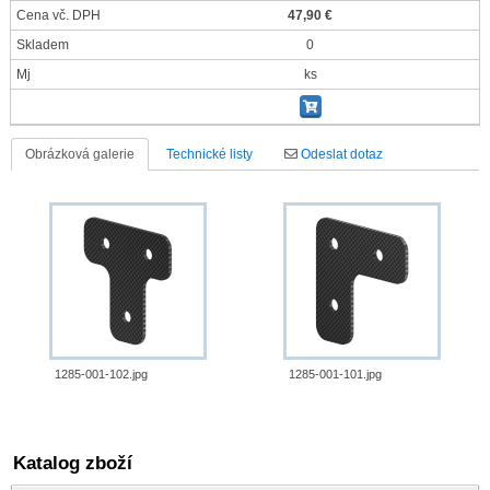
Cena vč. DPH
47,90 €
Skladem
0
Mj
ks
Obrázková galerie
Technické listy
Odeslat dotaz
1285-001-102.jpg
1285-001-101.jpg
Katalog zboží