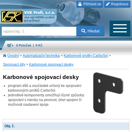
Přihlásit se
Registrace
Hledat
0 Položek | 0 Kč
Úvodní
>
Automatizační technika
>
Karbonové profily CarboSix
>
Spojovací díly
>
Karbonové spojovací desky
Karbonové spojovací desky
program dílů a součástek určený ke spojování
karbonových profilů CarboSix
jednotlivé komponenty umožňují různé způsoby
spojování s nároky na pevnost, úhel spojení či
možnosti nastavení spoje
Obj. č.