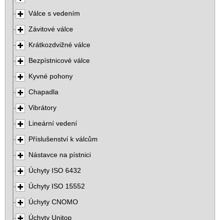
Válce s vedením
Závitové válce
Krátkozdvižné válce
Bezpístnicové válce
Kyvné pohony
Chapadla
Vibrátory
Lineární vedení
Příslušenství k válcům
Nástavce na pístnici
Úchyty ISO 6432
Úchyty ISO 15552
Úchyty CNOMO
Úchyty Unitop