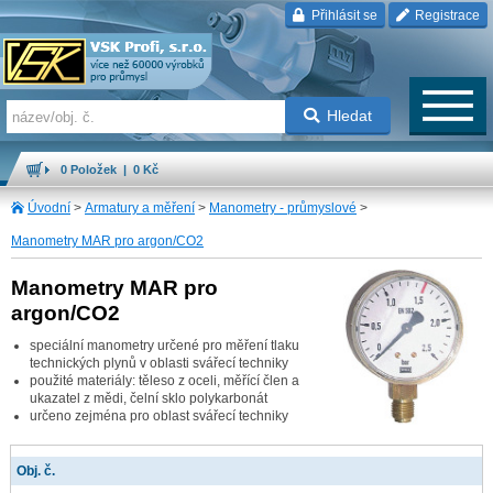
Přihlásit se
Registrace
Hledat
0 Položek | 0 Kč
Úvodní
>
Armatury a měření
>
Manometry - průmyslové
>
Manometry MAR pro argon/CO2
Manometry MAR pro
argon/CO2
speciální manometry určené pro měření tlaku
technických plynů v oblasti svářecí techniky
použité materiály: těleso z oceli, měřící člen a
ukazatel z mědi, čelní sklo polykarbonát
určeno zejména pro oblast svářecí techniky
Obj. č.