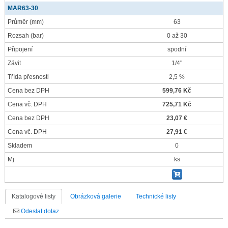
MAR63-30
Průměr
(mm)
63
Rozsah
(bar)
0 až 30
Připojení
spodní
Závit
1/4"
Třída přesnosti
2,5 %
Cena bez DPH
599,76 Kč
Cena vč. DPH
725,71 Kč
Cena bez DPH
23,07 €
Cena vč. DPH
27,91 €
Skladem
0
Mj
ks
Katalogové listy
Obrázková galerie
Technické listy
Odeslat dotaz