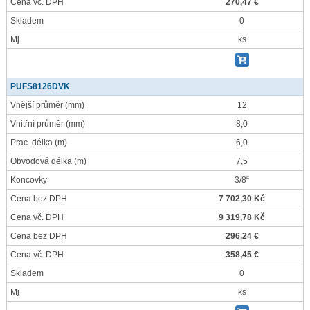
Cena vč. DPH
270,47 €
Skladem
0
Mj
ks
PUFS8126DVK
Vnější průměr
(mm)
12
Vnitřní průměr
(mm)
8,0
Prac. délka
(m)
6,0
Obvodová délka
(m)
7,5
Koncovky
3/8“
Cena bez DPH
7 702,30 Kč
Cena vč. DPH
9 319,78 Kč
Cena bez DPH
296,24 €
Cena vč. DPH
358,45 €
Skladem
0
Mj
ks