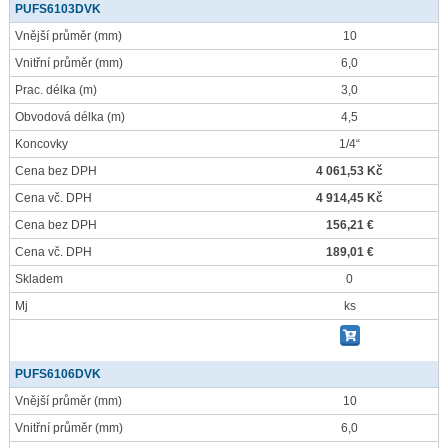
PUFS6103DVK
Vnější průměr
(mm)
10
Vnitřní průměr
(mm)
6,0
Prac. délka
(m)
3,0
Obvodová délka
(m)
4,5
Koncovky
1/4“
Cena bez DPH
4 061,53 Kč
Cena vč. DPH
4 914,45 Kč
Cena bez DPH
156,21 €
Cena vč. DPH
189,01 €
Skladem
0
Mj
ks
PUFS6106DVK
Vnější průměr
(mm)
10
Vnitřní průměr
(mm)
6,0