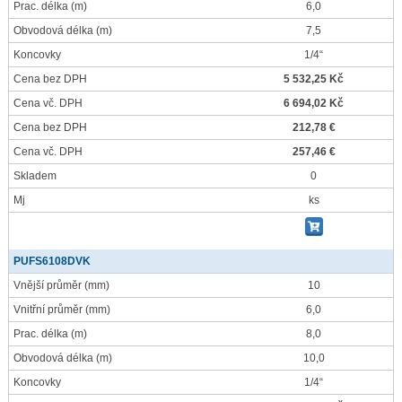
Prac. délka
(m)
6,0
Obvodová délka
(m)
7,5
Koncovky
1/4“
Cena bez DPH
5 532,25 Kč
Cena vč. DPH
6 694,02 Kč
Cena bez DPH
212,78 €
Cena vč. DPH
257,46 €
Skladem
0
Mj
ks
PUFS6108DVK
Vnější průměr
(mm)
10
Vnitřní průměr
(mm)
6,0
Prac. délka
(m)
8,0
Obvodová délka
(m)
10,0
Koncovky
1/4“