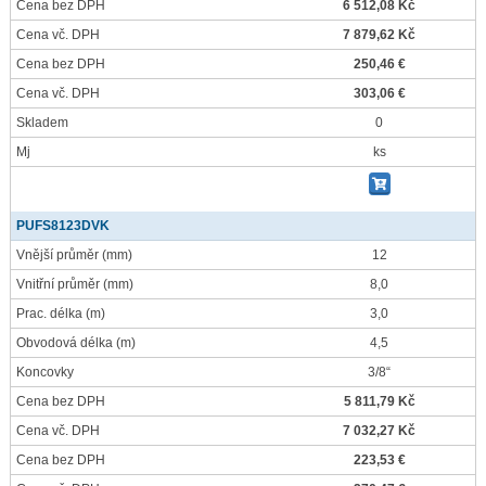
Cena bez DPH
6 512,08 Kč
Cena vč. DPH
7 879,62 Kč
Cena bez DPH
250,46 €
Cena vč. DPH
303,06 €
Skladem
0
Mj
ks
PUFS8123DVK
Vnější průměr
(mm)
12
Vnitřní průměr
(mm)
8,0
Prac. délka
(m)
3,0
Obvodová délka
(m)
4,5
Koncovky
3/8“
Cena bez DPH
5 811,79 Kč
Cena vč. DPH
7 032,27 Kč
Cena bez DPH
223,53 €