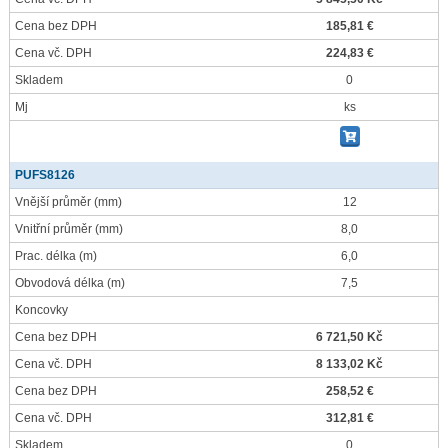
Cena bez DPH
185,81 €
Cena vč. DPH
224,83 €
Skladem
0
Mj
ks
PUFS8126
Vnější průměr
(mm)
12
Vnitřní průměr
(mm)
8,0
Prac. délka
(m)
6,0
Obvodová délka
(m)
7,5
Koncovky
Cena bez DPH
6 721,50 Kč
Cena vč. DPH
8 133,02 Kč
Cena bez DPH
258,52 €
Cena vč. DPH
312,81 €
Skladem
0