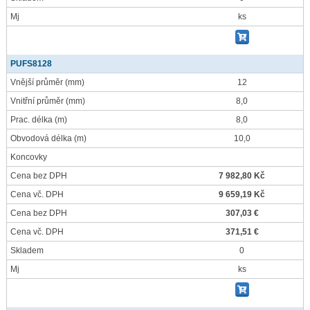
Mj
ks
PUFS8128
Vnější průměr
(mm)
12
Vnitřní průměr
(mm)
8,0
Prac. délka
(m)
8,0
Obvodová délka
(m)
10,0
Koncovky
Cena bez DPH
7 982,80 Kč
Cena vč. DPH
9 659,19 Kč
Cena bez DPH
307,03 €
Cena vč. DPH
371,51 €
Skladem
0
Mj
ks