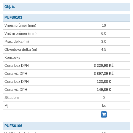
Obj. č.
PUFS6103
Vnější průměr
(mm)
10
Vnitřní průměr
(mm)
6,0
Prac. délka
(m)
3,0
Obvodová délka
(m)
4,5
Koncovky
Cena bez DPH
3 220,98 Kč
Cena vč. DPH
3 897,39 Kč
Cena bez DPH
123,88 €
Cena vč. DPH
149,89 €
Skladem
0
Mj
ks
PUFS6106