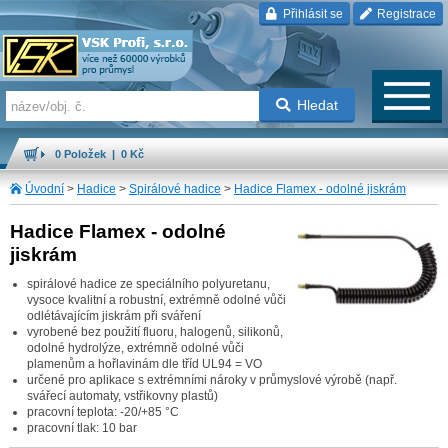
Přihlásit se
Registrace
Hledat
0 Položek | 0 Kč
Úvodní
>
Hadice
>
Spirálové hadice
>
Hadice Flamex - odolné jiskrám
Hadice Flamex - odolné
jiskrám
spirálové hadice ze speciálního polyuretanu,
vysoce kvalitní a robustní, extrémně odolné vůči
odlétávajícím jiskrám při sváření
vyrobené bez použití fluoru, halogenů, silikonů,
odolné hydrolýze, extrémně odolné vůči
plamenům a hořlavinám dle tříd UL94 = VO
určené pro aplikace s extrémními nároky v průmyslové výrobě (např.
svářecí automaty, vstřikovny plastů)
pracovní teplota: -20/+85 °C
pracovní tlak: 10 bar