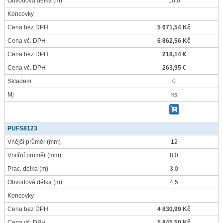
Obvodová délka
(m)
10,0
Koncovky
Cena bez DPH
5 671,54 Kč
Cena vč. DPH
6 862,56 Kč
Cena bez DPH
218,14 €
Cena vč. DPH
263,95 €
Skladem
0
Mj
ks
PUFS8123
Vnější průměr
(mm)
12
Vnitřní průměr
(mm)
8,0
Prac. délka
(m)
3,0
Obvodová délka
(m)
4,5
Koncovky
Cena bez DPH
4 830,99 Kč
Cena vč. DPH
5 845,50 Kč