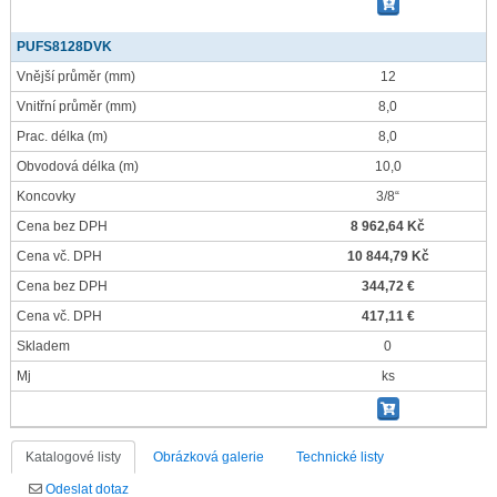
PUFS8128DVK
Vnější průměr
(mm)
12
Vnitřní průměr
(mm)
8,0
Prac. délka
(m)
8,0
Obvodová délka
(m)
10,0
Koncovky
3/8“
Cena bez DPH
8 962,64 Kč
Cena vč. DPH
10 844,79 Kč
Cena bez DPH
344,72 €
Cena vč. DPH
417,11 €
Skladem
0
Mj
ks
Katalogové listy
Obrázková galerie
Technické listy
Odeslat dotaz