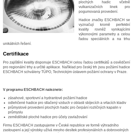
plochých hadic včetně
vulkanizačních linek pro
pogumovaná provedení.
Hadice značky ESCHBACH se
vyznačují kromě perfektní
kvality rovněž vynikajícími
výkonovými parametry a celou
řadou speciálních a na trhu
unikátních řešení.
Certifikace
Pro zajištění kvality disponuje ESCHBACH celou řadou certifikátů a osvědčení
pro regionální trhy a určité aplikace.
Naříklad pro český trh jsou požární hadice
ESCHBACH schváleny TÚPO, Technickým ústavem požární ochrany v Praze.
V programu ESCHBACH naleznete:
zásahové, sportovní a hydrantové požární hadice
odlehčené hadice pro stlačený vzduch v oblasti sbíjecích a vrtacích kladiv
průmyslové provedení plochých hadic pro čerpání rozličných kapalin v
průmyslu
zemědělské ploché hadice pro účely zavlažování
Firmu ESCHBACH zastupujeme v České republice ve formě výhradního
zastoupení a její výrobky užívá mnoho desítek profesionálních a dobrovolných