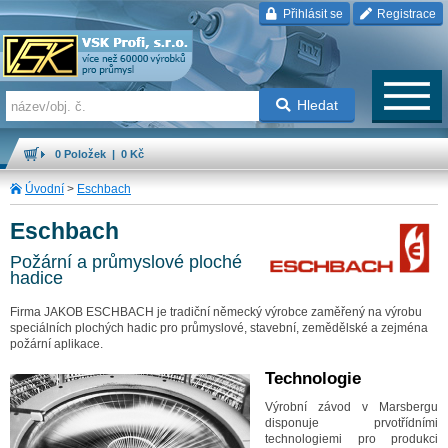
Přihlásit se
Registrace
Hledat
0 Položek | 0 Kč
Úvodní
>
Eschbach
Eschbach
Požární a průmyslové ploché
hadice
Firma JAKOB ESCHBACH je tradiční německý výrobce zaměřený na výrobu
speciálních plochých hadic pro průmyslové, stavební, zemědělské a zejména
požární aplikace.
Technologie
Výrobní závod v Marsbergu
disponuje prvotřídními
technologiemi pro produkci