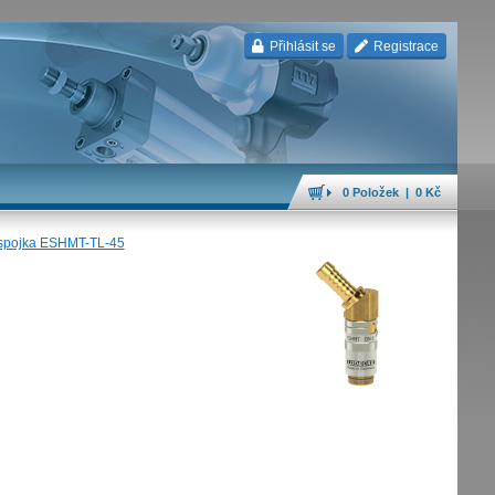
Přihlásit se
Registrace
0 Položek | 0 Kč
spojka ESHMT-TL-45