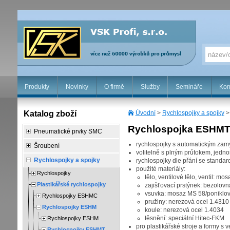
Produkty
Novinky
O firmě
Služby
Semináře
Kon
Katalog zboží
Úvodní
>
Rychlospojky a spojky
Rychlospojka ESHMT
Pneumatické prvky SMC
rychlospojky s automatickým z
Šroubení
volitelně s plným průtokem, jed
Rychlospojky a spojky
rychlospojky dle přání se standa
použité materiály:
Rychlospojky
tělo, ventilové tělo, ventil: m
Plastikářské rychlospojky
zajišťovací prstýnek: bezolo
vsuvka: mosaz MS 58/poniklo
Rychlospojky ESHMC
pružiny: nerezová ocel 1.4310
Rychlospojky ESHM
koule: nerezová ocel 1.4034
těsnění: speciální Hitec-FKM
Rychlospojky ESHM
pro plastikářské stroje a formy s
Rychlospojky ESHMT