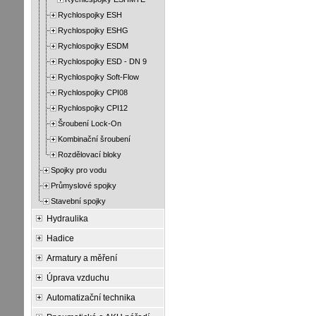
Rychlospojky ESH
Rychlospojky ESHG
Rychlospojky ESDM
Rychlospojky ESD - DN 9
Rychlospojky Soft-Flow
Rychlospojky CPI08
Rychlospojky CPI12
Šroubení Lock-On
Kombinační šroubení
Rozdělovací bloky
Spojky pro vodu
Průmyslové spojky
Stavební spojky
Hydraulika
Hadice
Armatury a měření
Úprava vzduchu
Automatizační technika