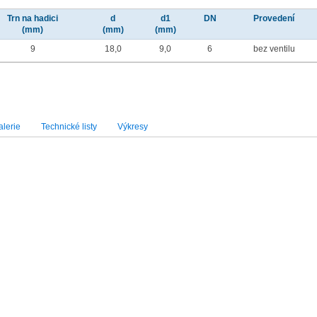
Trn na hadici
d
d1
DN
Provedení
(mm)
(mm)
(mm)
9
18,0
9,0
6
bez ventilu
lerie
Technické listy
Výkresy