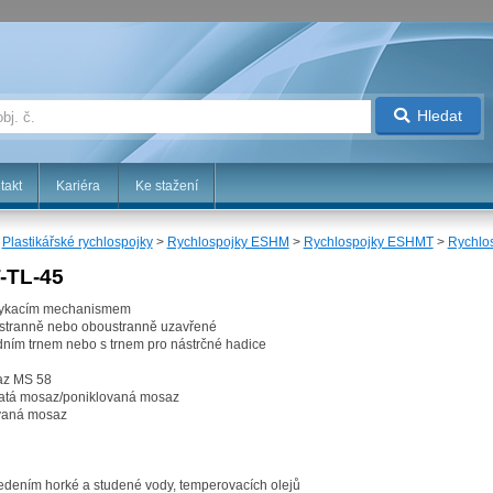
Hledat
takt
Kariéra
Ke stažení
>
Plastikářské rychlospojky
>
Rychlospojky ESHM
>
Rychlospojky ESHMT
>
Rychlo
-TL-45
amykacím mechanismem
nostranně nebo oboustranně uzavřené
rdním trnem nebo s trnem pro nástrčné hadice
osaz MS 58
vnatá mosaz/poniklovaná mosaz
vaná mosaz
 vedením horké a studené vody, temperovacích olejů