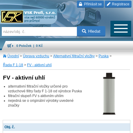
Přihlásit se
Registrace
Hledat
0 Položek | 0 Kč
Úvodní
>
Úprava vzduchu
>
Alternativní filtrační vložky
>
Puska
>
Řada F 1-18
>
FV - aktivní uhlí
FV - aktivní uhlí
alternativní filtrační vložky určené pro
vzduchové filtry řady F 1-18 od výrobce Puska
filtrační stupeň FV s aktivním uhlím
nejedná se o originální výrobky uvedené
značky
Obj. č.