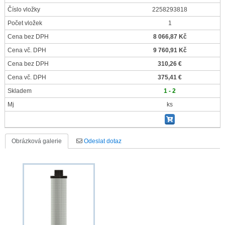
Číslo vložky
2258293818
Počet vložek
1
Cena bez DPH
8 066,87 Kč
Cena vč. DPH
9 760,91 Kč
Cena bez DPH
310,26 €
Cena vč. DPH
375,41 €
Skladem
1 - 2
Mj
ks
Obrázková galerie
Odeslat dotaz