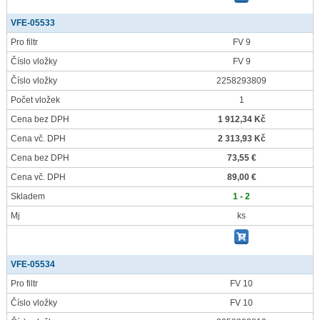
VFE-05533
Pro filtr
FV 9
Číslo vložky
FV 9
Číslo vložky
2258293809
Počet vložek
1
Cena bez DPH
1 912,34 Kč
Cena vč. DPH
2 313,93 Kč
Cena bez DPH
73,55 €
Cena vč. DPH
89,00 €
Skladem
1 - 2
Mj
ks
VFE-05534
Pro filtr
FV 10
Číslo vložky
FV 10