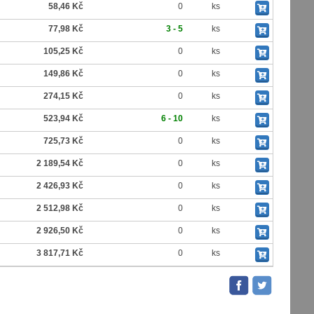
58,46 Kč
0
ks
77,98 Kč
3 - 5
ks
105,25 Kč
0
ks
149,86 Kč
0
ks
274,15 Kč
0
ks
523,94 Kč
6 - 10
ks
725,73 Kč
0
ks
2 189,54 Kč
0
ks
2 426,93 Kč
0
ks
2 512,98 Kč
0
ks
2 926,50 Kč
0
ks
3 817,71 Kč
0
ks