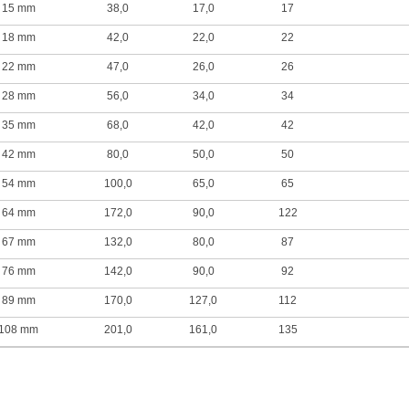
15 mm
38,0
17,0
17
18 mm
42,0
22,0
22
22 mm
47,0
26,0
26
28 mm
56,0
34,0
34
35 mm
68,0
42,0
42
42 mm
80,0
50,0
50
54 mm
100,0
65,0
65
64 mm
172,0
90,0
122
67 mm
132,0
80,0
87
76 mm
142,0
90,0
92
89 mm
170,0
127,0
112
108 mm
201,0
161,0
135