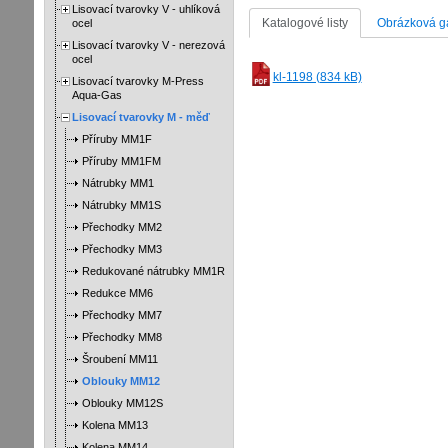
Lisovací tvarovky V - uhlíková
Katalogové listy
Obrázková ga
ocel
Lisovací tvarovky V - nerezová
ocel
kl-1198 (834 kB)
Lisovací tvarovky M-Press
Aqua-Gas
Lisovací tvarovky M - měď
Příruby MM1F
Příruby MM1FM
Nátrubky MM1
Nátrubky MM1S
Přechodky MM2
Přechodky MM3
Redukované nátrubky MM1R
Redukce MM6
Přechodky MM7
Přechodky MM8
Šroubení MM11
Oblouky MM12
Oblouky MM12S
Kolena MM13
Kolena MM14