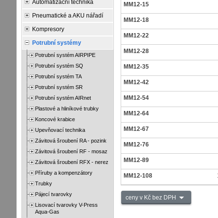
Automatizační technika
MM12-15
Pneumatické a AKU nářadí
MM12-18
Kompresory
MM12-22
Potrubní systémy
MM12-28
Potrubní systém AIRPIPE
Potrubní systém SQ
MM12-35
Potrubní systém TA
MM12-42
Potrubní systém SR
MM12-54
Potrubní systém AIRnet
Plastové a hliníkové trubky
MM12-64
Koncové krabice
MM12-67
Upevňovací technika
Závitová šroubení RA - pozink
MM12-76
Závitová šroubení RF - mosaz
MM12-89
Závitová šroubení RFX - nerez
Příruby a kompenzátory
MM12-108
Trubky
Pájecí tvarovky
ceny v Kč bez DPH
Lisovací tvarovky V-Press
Aqua-Gas