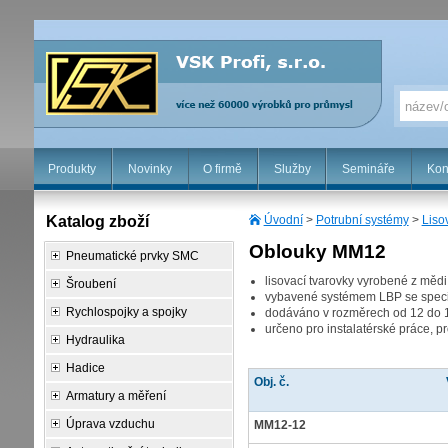
Produkty
Novinky
O firmě
Služby
Semináře
Kon
Katalog zboží
Úvodní
>
Potrubní systémy
>
Liso
Oblouky MM12
Pneumatické prvky SMC
lisovací tvarovky vyrobené z mědi
Šroubení
vybavené systémem LBP se speci
Rychlospojky a spojky
dodáváno v rozměrech od 12 do 1
určeno pro instalatérské práce, p
Hydraulika
Hadice
Obj. č.
Armatury a měření
Úprava vzduchu
MM12-12