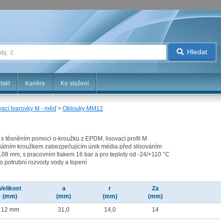
Hledat
takt
Kariéra
Ke stažení
vací tvarovky M - měď
>
Oblouky MM12
 s těsněním pomocí o-kroužku z EPDM, lisovací profil M
álním kroužkem zabezpečujícím únik média před slisováním
08 mm, s pracovním tlakem 16 bar a pro teploty od -24/+110 °C
ro potrubní rozvody vody a topení
Velikost
a
r
Za
(mm)
(mm)
(mm)
(mm)
12 mm
31,0
14,0
14