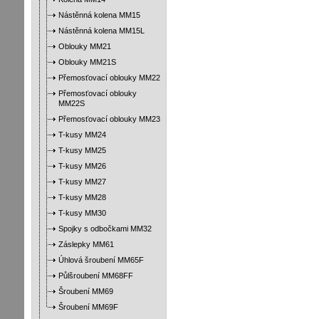
Nástěnná kolena MM15
Nástěnná kolena MM15L
Oblouky MM21
Oblouky MM21S
Přemosťovací oblouky MM22
Přemosťovací oblouky
MM22S
Přemosťovací oblouky MM23
T-kusy MM24
T-kusy MM25
T-kusy MM26
T-kusy MM27
T-kusy MM28
T-kusy MM30
Spojky s odbočkami MM32
Záslepky MM61
Úhlová šroubení MM65F
Půlšroubení MM68FF
Šroubení MM69
Šroubení MM69F