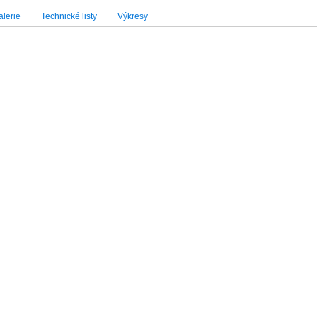
lerie
Technické listy
Výkresy