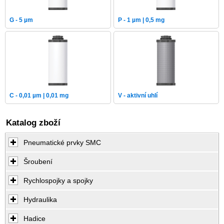
G - 5 µm
P - 1 µm | 0,5 mg
C - 0,01 µm | 0,01 mg
V - aktivní uhlí
Katalog zboží
Pneumatické prvky SMC
Šroubení
Rychlospojky a spojky
Hydraulika
Hadice