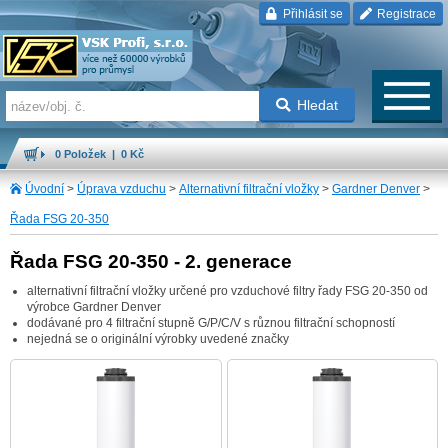
Přihlásit se
Registrace
Hledat
0 Položek | 0 Kč
Úvodní
>
Úprava vzduchu
>
Alternativní filtrační vložky
>
Gardner Denver
>
Řada FSG 20-350
Řada FSG 20-350 - 2. generace
alternativní filtrační vložky určené pro vzduchové filtry řady FSG 20-350 od
výrobce Gardner Denver
dodávané pro 4 filtrační stupně G/P/C/V s různou filtrační schopností
nejedná se o originální výrobky uvedené značky