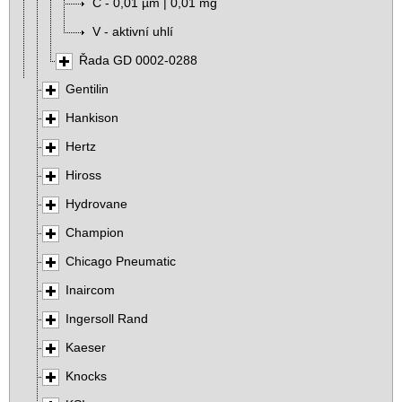
C - 0,01 µm | 0,01 mg
V - aktivní uhlí
Řada GD 0002-0288
Gentilin
Hankison
Hertz
Hiross
Hydrovane
Champion
Chicago Pneumatic
Inaircom
Ingersoll Rand
Kaeser
Knocks