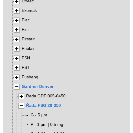
Drytec
Ekomak
Fiac
Fini
Firstair
Friulair
FSN
FST
Fusheng
Gardner Denver
Řada GDF 005-0450
Řada FSG 20-350
G - 5 µm
P - 1 µm | 0,5 mg