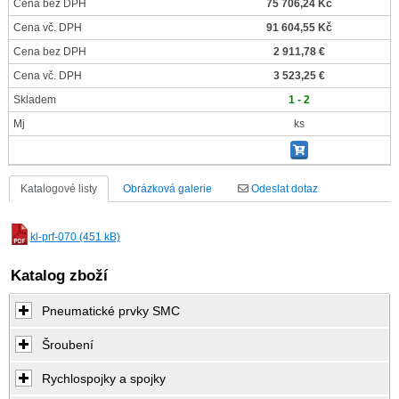
Cena bez DPH
75 706,24 Kč
Cena vč. DPH
91 604,55 Kč
Cena bez DPH
2 911,78 €
Cena vč. DPH
3 523,25 €
Skladem
1 - 2
Mj
ks
Katalogové listy
Obrázková galerie
Odeslat dotaz
kl-prf-070 (451 kB)
Katalog zboží
Pneumatické prvky SMC
Šroubení
Rychlospojky a spojky