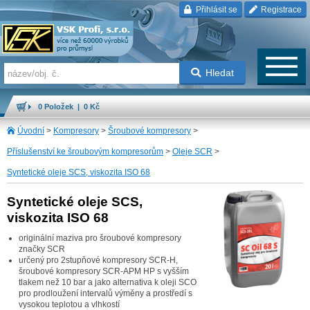
Přihlásit se
Registrace
Hledat
0 Položek | 0 Kč
Úvodní
>
Kompresory
>
Šroubové kompresory
>
Příslušenství ke šroubovým kompresorům
>
Oleje SCR
>
Syntetické oleje SCS, viskozita ISO 68
Syntetické oleje SCS,
viskozita ISO 68
originální maziva pro šroubové kompresory
značky SCR
určený pro 2stupňové kompresory SCR-H,
šroubové kompresory SCR-APM HP s vyšším
tlakem než 10 bar a jako alternativa k oleji SCO
pro prodloužení intervalů výměny a prostředí s
vysokou teplotou a vlhkostí