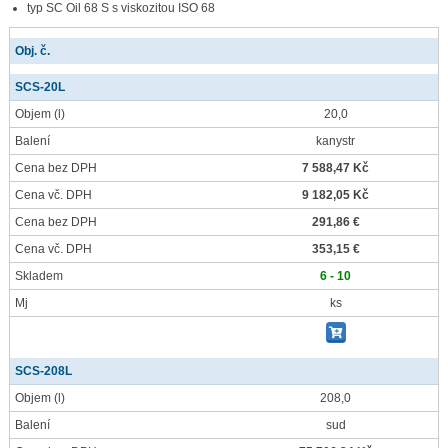
typ SC Oil 68 S s viskozitou ISO 68
Obj. č.
SCS-20L
Objem
(l)
20,0
Balení
kanystr
Cena bez DPH
7 588,47 Kč
Cena vč. DPH
9 182,05 Kč
Cena bez DPH
291,86 €
Cena vč. DPH
353,15 €
Skladem
6 - 10
Mj
ks
SCS-208L
Objem
(l)
208,0
Balení
sud