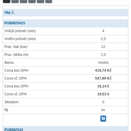
Obj. č.
PUBM25415
Vnější průměr
(mm)
4
Vnitřní průměr
(mm)
2,5
Prac. tlak
(bar)
12
Prac. délka
(m)
1,0
Barva
modrá
Cena bez DPH
419,74 Kč
Cena vč. DPH
507,89 Kč
Cena bez DPH
16,14 €
Cena vč. DPH
19,53 €
Skladem
0
Mj
ks
PUBM2543