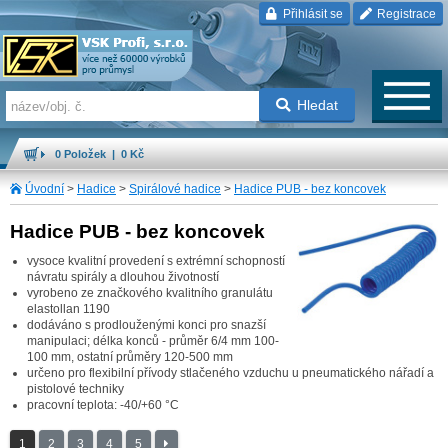
Přihlásit se
Registrace
Hledat
0 Položek | 0 Kč
Úvodní
>
Hadice
>
Spirálové hadice
>
Hadice PUB - bez koncovek
Hadice PUB - bez koncovek
vysoce kvalitní provedení s extrémní schopností
návratu spirály a dlouhou životností
vyrobeno ze značkového kvalitního granulátu
elastollan 1190
dodáváno s prodlouženými konci pro snazší
manipulaci; délka konců - průměr 6/4 mm 100-
100 mm, ostatní průměry 120-500 mm
určeno pro flexibilní přívody stlačeného vzduchu u pneumatického nářadí a
pistolové techniky
pracovní teplota: -40/+60 °C
1
2
3
4
5