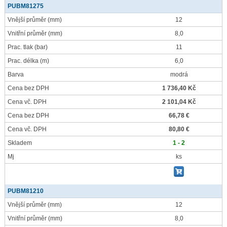
PUBM81275
Vnější průměr
(mm)
12
Vnitřní průměr
(mm)
8,0
Prac. tlak
(bar)
11
Prac. délka
(m)
6,0
Barva
modrá
Cena bez DPH
1 736,40 Kč
Cena vč. DPH
2 101,04 Kč
Cena bez DPH
66,78 €
Cena vč. DPH
80,80 €
Skladem
1 - 2
Mj
ks
PUBM81210
Vnější průměr
(mm)
12
Vnitřní průměr
(mm)
8,0