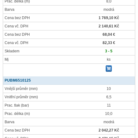
Prac. délka
(m)
8,0
Barva
modrá
Cena bez DPH
1 769,10 Kč
Cena vč. DPH
2 140,61 Kč
Cena bez DPH
68,04 €
Cena vč. DPH
82,33 €
Skladem
3 - 5
Mj
ks
PUBM6510125
Vnější průměr
(mm)
10
Vnitřní průměr
(mm)
6,5
Prac. tlak
(bar)
11
Prac. délka
(m)
10,0
Barva
modrá
Cena bez DPH
2 042,27 Kč