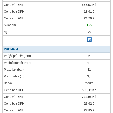
Cena vč. DPH
566,52 Kč
Cena bez DPH
18,01 €
Cena vč. DPH
21,79 €
Skladem
3 - 5
Mj
ks
PUBM464
Vnější průměr
(mm)
6
Vnitřní průměr
(mm)
4,0
Prac. tlak
(bar)
11
Prac. délka
(m)
3,0
Barva
modrá
Cena bez DPH
598,39 Kč
Cena vč. DPH
724,05 Kč
Cena bez DPH
23,02 €
Cena vč. DPH
27,85 €