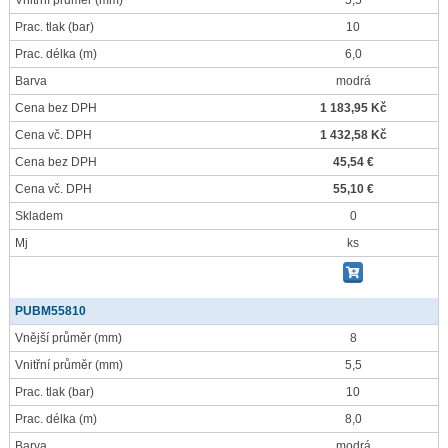
Vnitřní průměr
(mm)
5,5
Prac. tlak
(bar)
10
Prac. délka
(m)
6,0
Barva
modrá
Cena bez DPH
1 183,95 Kč
Cena vč. DPH
1 432,58 Kč
Cena bez DPH
45,54 €
Cena vč. DPH
55,10 €
Skladem
0
Mj
ks
PUBM55810
Vnější průměr
(mm)
8
Vnitřní průměr
(mm)
5,5
Prac. tlak
(bar)
10
Prac. délka
(m)
8,0
Barva
modrá