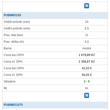
PUBM65105
Vnější průměr
(mm)
10
Vnitřní průměr
(mm)
6,5
Prac. tlak
(bar)
11
Prac. délka
(m)
4,0
Barva
modrá
Cena bez DPH
1 079,89 Kč
Cena vč. DPH
1 306,67 Kč
Cena bez DPH
41,53 €
Cena vč. DPH
50,25 €
Skladem
3 - 5
Mj
ks
PUBM651075