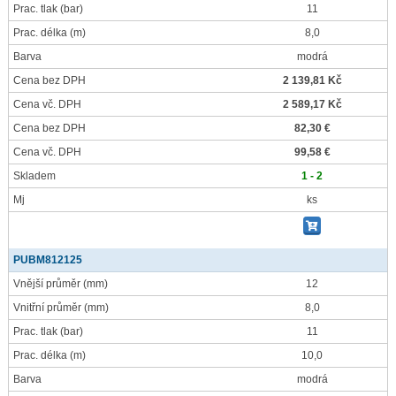
Prac. tlak
(bar)
11
Prac. délka
(m)
8,0
Barva
modrá
Cena bez DPH
2 139,81 Kč
Cena vč. DPH
2 589,17 Kč
Cena bez DPH
82,30 €
Cena vč. DPH
99,58 €
Skladem
1 - 2
Mj
ks
PUBM812125
Vnější průměr
(mm)
12
Vnitřní průměr
(mm)
8,0
Prac. tlak
(bar)
11
Prac. délka
(m)
10,0
Barva
modrá