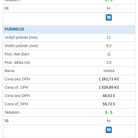
Skladem
3 - 5
Mj
ks
PUBM8125
Vnější průměr
(mm)
12
Vnitřní průměr
(mm)
8,0
Prac. tlak
(bar)
11
Prac. délka
(m)
3,0
Barva
modrá
Cena bez DPH
1 261,73 Kč
Cena vč. DPH
1 526,69 Kč
Cena bez DPH
48,53 €
Cena vč. DPH
58,72 €
Skladem
3 - 5
Mj
ks