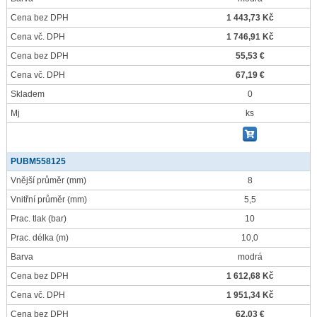
Cena bez DPH
1 443,73 Kč
Cena vč. DPH
1 746,91 Kč
Cena bez DPH
55,53 €
Cena vč. DPH
67,19 €
Skladem
0
Mj
ks
PUBM558125
Vnější průměr
(mm)
8
Vnitřní průměr
(mm)
5,5
Prac. tlak
(bar)
10
Prac. délka
(m)
10,0
Barva
modrá
Cena bez DPH
1 612,68 Kč
Cena vč. DPH
1 951,34 Kč
Cena bez DPH
62,03 €