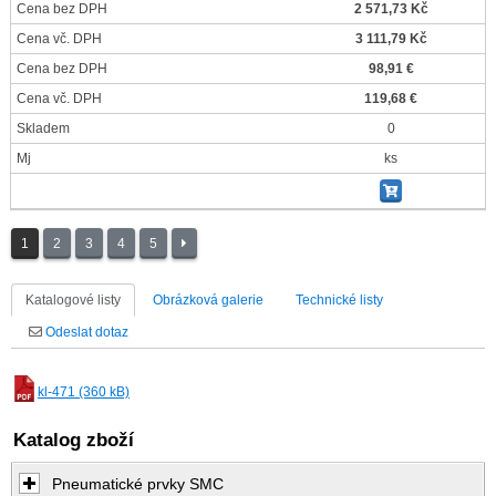
Cena bez DPH
2 571,73 Kč
Cena vč. DPH
3 111,79 Kč
Cena bez DPH
98,91 €
Cena vč. DPH
119,68 €
Skladem
0
Mj
ks
1
2
3
4
5
Katalogové listy
Obrázková galerie
Technické listy
Odeslat dotaz
kl-471 (360 kB)
Katalog zboží
Pneumatické prvky SMC