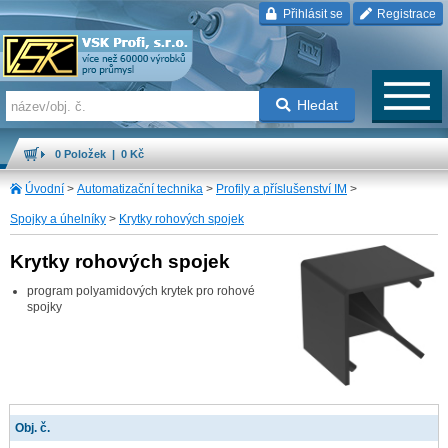
Přihlásit se
Registrace
Hledat
0 Položek | 0 Kč
Úvodní
>
Automatizační technika
>
Profily a příslušenství IM
>
Spojky a úhelníky
>
Krytky rohových spojek
Krytky rohových spojek
program polyamidových krytek pro rohové
spojky
Obj. č.