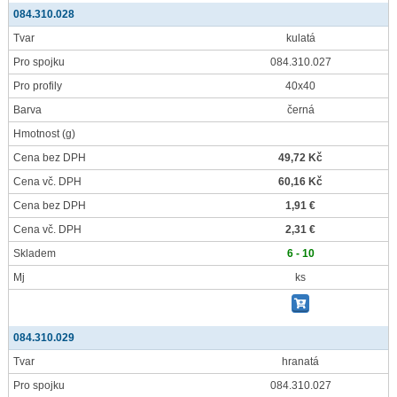
084.310.028
Tvar
kulatá
Pro spojku
084.310.027
Pro profily
40x40
Barva
černá
Hmotnost
(g)
Cena bez DPH
49,72 Kč
Cena vč. DPH
60,16 Kč
Cena bez DPH
1,91 €
Cena vč. DPH
2,31 €
Skladem
6 - 10
Mj
ks
084.310.029
Tvar
hranatá
Pro spojku
084.310.027