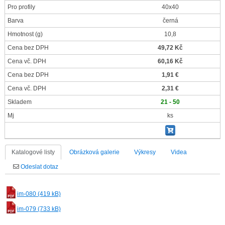
Pro profily
40x40
Barva
černá
Hmotnost
(g)
10,8
Cena bez DPH
49,72 Kč
Cena vč. DPH
60,16 Kč
Cena bez DPH
1,91 €
Cena vč. DPH
2,31 €
Skladem
21 - 50
Mj
ks
Katalogové listy
Obrázková galerie
Výkresy
Videa
Odeslat dotaz
im-080 (419 kB)
im-079 (733 kB)