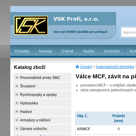
Produkty
Novinky
O firmě
Služby
Semináře
Kon
Katalog zboží
Úvodní
>
Automatizační technika
Válce MCF, závit na p
Pneumatické prvky SMC
provedení MCF – s vnějším závite
Šroubení
série miniaturních jednočinných
Rychlospojky a spojky
Hydraulika
Hadice
Obj. č.
Průměr
Armatury a měření
(mm)
Úprava vzduchu
6/5MCF
6