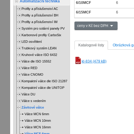
Automatizační technika
6/10MCF
6
Profily a příslušenství AC
6/15MCF
6
Profily a příslušenství BH
Profily a příslušenství IM
ceny v Kč bez DPH
Systém pro solární panely PV
Karbonové profily CarboSix
LED osvětlení
Katalogové listy
Obrázková ga
Trubkový systém LEAN
Kruhové válce ISO 6432
kl-834 (479 kB)
Válce dle ISO 15552
Válce RED
Válce CNOMO
Kompaktní válce dle ISO 21287
Kompaktní válce dle UNITOP
Válce DU
Válce s vedením
Závitové válce
Válce MCN 6mm
Válce MCN 10mm
Válce MCN 16mm
Válce MCF 6mm