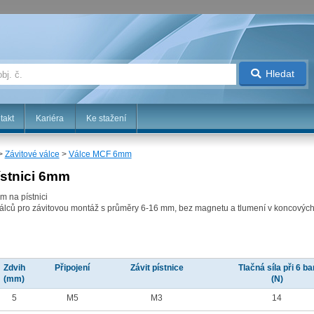
Hledat
takt
Kariéra
Ke stažení
>
Závitové válce
>
Válce MCF 6mm
ístnici 6mm
m na pístnici
 válců pro závitovou montáž s průměry 6-16 mm, bez magnetu a tlumení v koncovýc
Zdvih
Připojení
Závit pístnice
Tlačná síla při 6 ba
(mm)
(N)
5
M5
M3
14