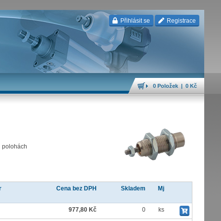
Přihlásit se
Registrace
0 Položek | 0 Kč
h polohách
r
Cena bez DPH
Skladem
Mj
977,80 Kč
0
ks