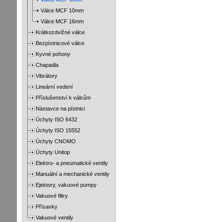
Válce MCF 10mm
Válce MCF 16mm
Krátkozdvižné válce
Bezpístnicové válce
Kyvné pohony
Chapadla
Vibrátory
Lineární vedení
Příslušenství k válcům
Nástavce na pístnici
Úchyty ISO 6432
Úchyty ISO 15552
Úchyty CNOMO
Úchyty Unitop
Elektro- a pneumatické ventily
Manuální a mechanické ventily
Ejektory, vakuové pumpy
Vakuové filtry
Přísavky
Vakuové ventily