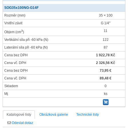
SOG35x100NG-G14F
Rozměr
(mm)
35 × 100
Vnitřní závit
G 1/4"
11
3
Objem
(cm
)
Vertikální síla při -60 kPa
(N)
122
Laterální síla při -60 kPa
(N)
87
Cena bez DPH
1 922,78 Kč
Cena vč. DPH
2 326,56 Kč
Cena bez DPH
73,95 €
Cena vč. DPH
89,48 €
Skladem
0
Mj
ks
Katalogové listy
Obrázková galerie
Technické listy
Odeslat dotaz