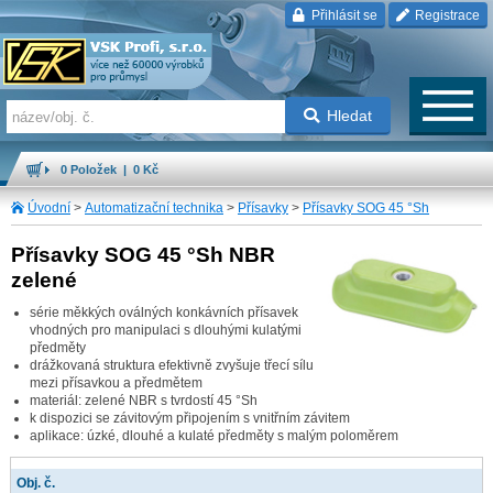
Přihlásit se
Registrace
Hledat
0 Položek | 0 Kč
Úvodní
>
Automatizační technika
>
Přísavky
>
Přísavky SOG 45 °Sh
Přísavky SOG 45 °Sh NBR
zelené
série měkkých oválných konkávních přísavek
vhodných pro manipulaci s dlouhými kulatými
předměty
drážkovaná struktura efektivně zvyšuje třecí sílu
mezi přísavkou a předmětem
materiál: zelené NBR s tvrdostí 45 °Sh
k dispozici se závitovým připojením s vnitřním závitem
aplikace: úzké, dlouhé a kulaté předměty s malým poloměrem
Obj. č.