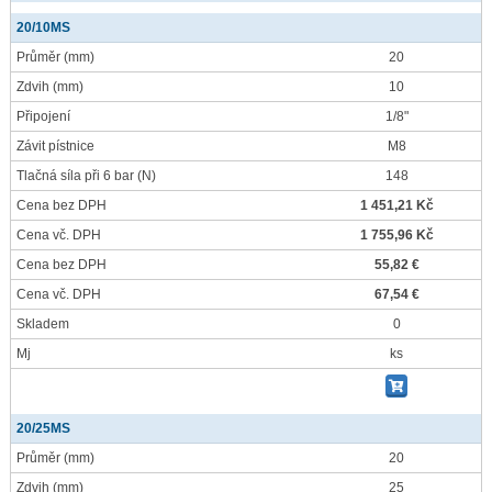
20/10MS
Průměr
(mm)
20
Zdvih
(mm)
10
Připojení
1/8"
Závit pístnice
M8
Tlačná síla při 6 bar
(N)
148
Cena bez DPH
1 451,21 Kč
Cena vč. DPH
1 755,96 Kč
Cena bez DPH
55,82 €
Cena vč. DPH
67,54 €
Skladem
0
Mj
ks
20/25MS
Průměr
(mm)
20
Zdvih
(mm)
25