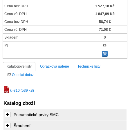
Cena bez DPH
1 527,18 Kč
Cena vč. DPH
1 847,89 Kč
Cena bez DPH
58,74 €
Cena vč. DPH
71,08 €
Skladem
0
Mj
ks
Katalogové listy
Obrázková galerie
Technické listy
Odeslat dotaz
kl-810 (539 kB)
Katalog zboží
Pneumatické prvky SMC
Šroubení