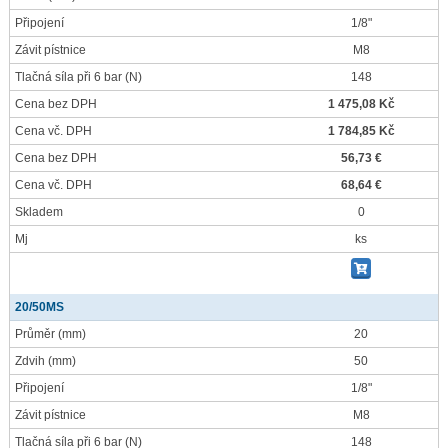
Připojení
1/8"
Závit pístnice
M8
Tlačná síla při 6 bar
(N)
148
Cena bez DPH
1 475,08 Kč
Cena vč. DPH
1 784,85 Kč
Cena bez DPH
56,73 €
Cena vč. DPH
68,64 €
Skladem
0
Mj
ks
20/50MS
Průměr
(mm)
20
Zdvih
(mm)
50
Připojení
1/8"
Závit pístnice
M8
Tlačná síla při 6 bar
(N)
148