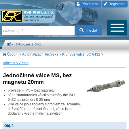
Přihlásit se
Registrace
Hledat
0 Položek | 0 Kč
Úvodní
>
Automatizační technika
>
Kruhové válce ISO 6432
>
Válce MS 20mm
Jednočinné válce MS, bez
magnetu 20mm
provedení: MS – bez magnetu
série standardních válců s rozměry dle ISO
6432 a s průměry 8-25 mm
víka válce jsou spojeny s profilem zalisováním,
což zajišťuje perfektní těsnost; válce jsou
dodávány včetně matic na závitech
Obj. č.